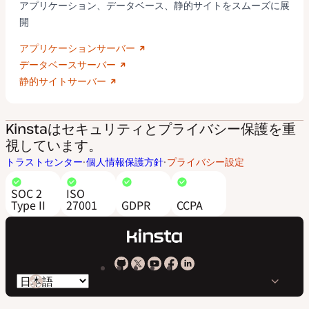
アプリケーション、データベース、静的サイトをスムーズに展
開
アプリケーションサーバー
データベースサーバー
静的サイトサーバー
Kinstaはセキュリティとプライバシー保護を重
視しています。
トラストセンター
個人情報保護方針
プライバシー設定
SOC 2
ISO
Type II
27001
GDPR
CCPA
Kinsta
Kinsta
Kinsta
Kinsta
Kinsta
言
の
の
の
の
の
語