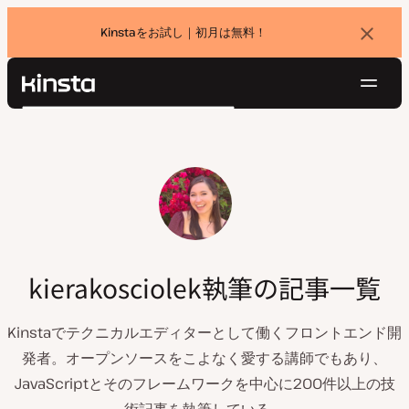
Kinstaをお試し｜初月は無料！
バ
ナ
ー
を
ナ
閉
Kinsta®
検
じ
ビ
プラットフォーム
る
索
ゲ
ソリューション
ログイン
無料でお試し
ー
価格設定
リソース
シ
お問い合わせ
ョ
ン
kierakosciolek執筆の記事一覧
Kinstaでテクニカルエディターとして働くフロントエンド開
発者。オープンソースをこよなく愛する講師でもあり、
JavaScriptとそのフレームワークを中心に200件以上の技