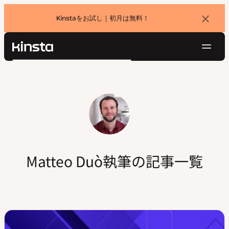
Kinstaをお試し｜初月は無料！
バ
ナ
ー
を
ナ
閉
Kinsta®
検
じ
ビ
プラットフォーム
る
索
ゲ
ソリューション
ログイン
無料でお試し
ー
価格設定
リソース
シ
お問い合わせ
ョ
ン
Matteo Duò執筆の記事一覧