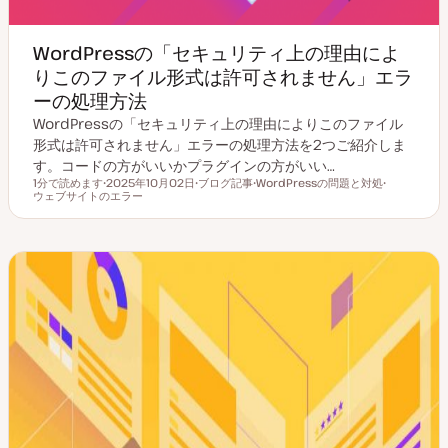
WordPressの「セキュリティ上の理由によ
りこのファイル形式は許可されません」エラ
ーの処理方法
WordPressの「セキュリティ上の理由によりこのファイル
形式は許可されません」エラーの処理方法を2つご紹介しま
す。コードの方がいいかプラグインの方がいい…
1分で読めます
2025年10月02日
ブログ記事
WordPressの問題と対処
読むのにかかる時間
ウェブサイトのエラー
更
投
ト
ト
新
稿
ピ
ピ
日
タ
ッ
ッ
イ
ク
ク
プ