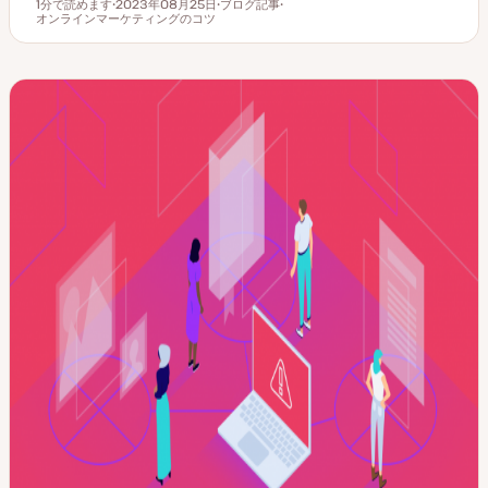
1分で読めます
2023年08月25日
ブログ記事
読むのにかかる時間
オンラインマーケティングのコツ
更
投
ト
新
稿
ピ
日
タ
ッ
イ
ク
プ