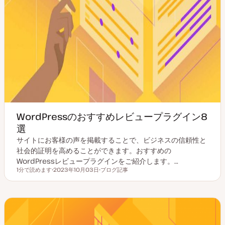
WordPressのおすすめレビュープラグイン8
選
サイトにお客様の声を掲載することで、ビジネスの信頼性と
社会的証明を高めることができます。おすすめの
WordPressレビュープラグインをご紹介します。…
1分で読めます
2023年10月03日
ブログ記事
読むのにかかる時間
更
投
新
稿
日
タ
イ
プ