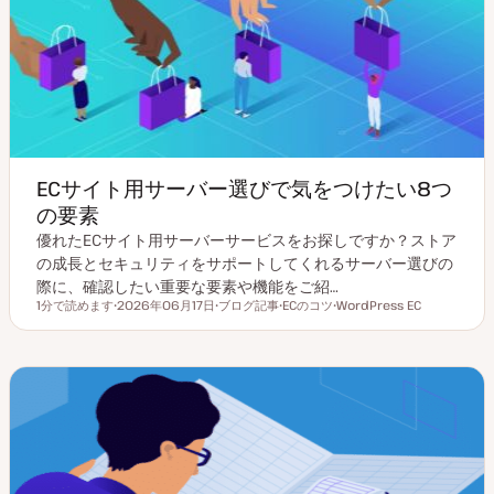
ECサイト用サーバー選びで気をつけたい8つ
の要素
優れたECサイト用サーバーサービスをお探しですか？ストア
の成長とセキュリティをサポートしてくれるサーバー選びの
際に、確認したい重要な要素や機能をご紹…
1分で読めます
2026年06月17日
ブログ記事
ECのコツ
WordPress EC
読むのにかかる時間
更
投
ト
ト
新
稿
ピ
ピ
日
タ
ッ
ッ
イ
ク
ク
プ