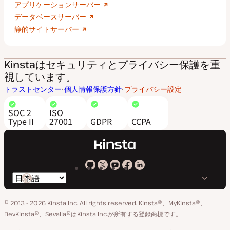
アプリケーションサーバー
データベースサーバー
静的サイトサーバー
Kinstaはセキュリティとプライバシー保護を重
視しています。
トラストセンター
個人情報保護方針
プライバシー設定
SOC 2
ISO
Type II
27001
GDPR
CCPA
Kinsta
Kinsta
Kinsta
Kinsta
Kinsta
言
の
の
の
の
の
語
GitHub
X
YouTube
Facebook
LinkedIn
© 2013 - 2026 Kinsta Inc. All rights reserved.
Kinsta®、MyKinsta®、
の
ア
ペ
DevKinsta®、Sevalla®はKinsta Inc.が所有する登録商標です。
切
カ
ー