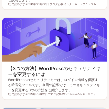
1分で読めます
2026年03月06日
ブログ記事
インターネットプロトコル
読むのにかかる時間
更
投
ト
新
稿
ピ
日
タ
ッ
イ
ク
プ
【3つの方法】WordPressのセキュリティキ
ーを変更するには
WordPressのセキュリティキーは、ログイン情報を保護す
る暗号化ツールです。今回の記事では、このセキュリティキ
ーを変更する3つの方法をご紹介します。…
1分で読めます
2025年10月02日
ブログ記事
WordPressのセキュリティ
読むのにかかる時間
更
投
ト
新
稿
ピ
日
タ
ッ
イ
ク