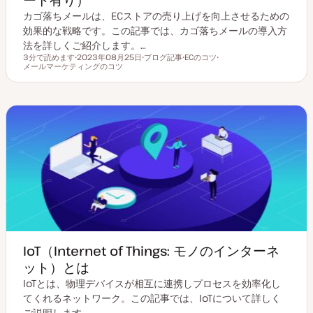
カゴ落ちメールは、ECストアの売り上げを向上させるための
効果的な戦略です。この記事では、カゴ落ちメールの導入方
法を詳しくご紹介します。…
3分で読めます
2023年08月25日
ブログ記事
ECのコツ
読むのにかかる時間
メールマーケティングのコツ
更
投
ト
ト
新
稿
ピ
ピ
日
タ
ッ
ッ
イ
ク
ク
プ
IoT（Internet of Things: モノのインターネ
ット）とは
IoTとは、物理デバイスが相互に連携しプロセスを効率化し
てくれるネットワーク。この記事では、IoTについて詳しく
ご説明します。…