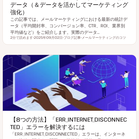
データ（＆データを活かしてマーケティング
強化）
この記事では、メールマーケティングにおける最新の統計デ
ータ（平均開封率、コンバージョン率、CTR、ROI、業界別
平均値など）をご紹介します。実際のデータ…
2分で読めます
2025年09月02日
ブログ記事
メールマーケティングのコツ
読むのにかかる時間
更
投
ト
新
稿
ピ
日
タ
ッ
イ
ク
プ
【8つの方法】「ERR_INTERNET_DISCONNEC
TED」エラーを解決するには
「ERR_INTERNET_DISCONNECTED」エラーは、インターネ