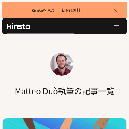
Kinstaをお試し｜初月は無料！
バ
ナ
ー
を
ナ
閉
Kinsta®
検
じ
ビ
プラットフォーム
る
索
ゲ
ソリューション
ログイン
無料でお試し
ー
価格設定
リソース
シ
お問い合わせ
ョ
ン
Matteo Duò執筆の記事一覧