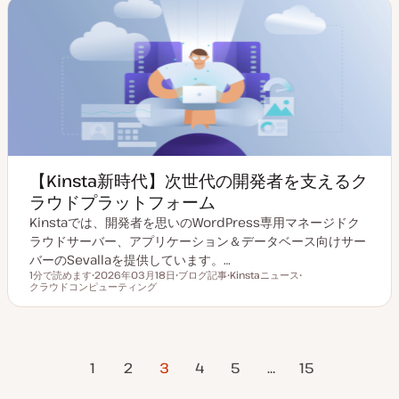
プ
【Kinsta新時代】次世代の開発者を支えるク
ラウドプラットフォーム
Kinstaでは、開発者を思いのWordPress専用マネージドク
ラウドサーバー、アプリケーション＆データベース向けサー
バーのSevallaを提供しています。…
1分で読めます
2026年03月18日
ブログ記事
Kinstaニュース
読むのにかかる時間
クラウドコンピューティング
更
投
ト
ト
新
稿
ピ
ピ
日
タ
ッ
ッ
イ
ク
ク
プ
投
のページ
1
2
3
4
5
…
次のページ
15
稿