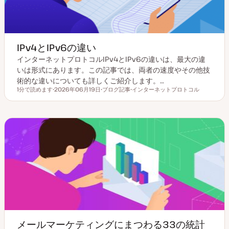
IPv4とIPv6の違い
インターネットプロトコルIPv4とIPv6の違いは、最大の違
いは形式にあります。この記事では、両者の速度やその他技
術的な違いについても詳しくご紹介します。…
1分で読めます
2026年06月19日
ブログ記事
インターネットプロトコル
読むのにかかる時間
更
投
ト
新
稿
ピ
日
タ
ッ
イ
ク
プ
メールマーケティングにまつわる33の統計