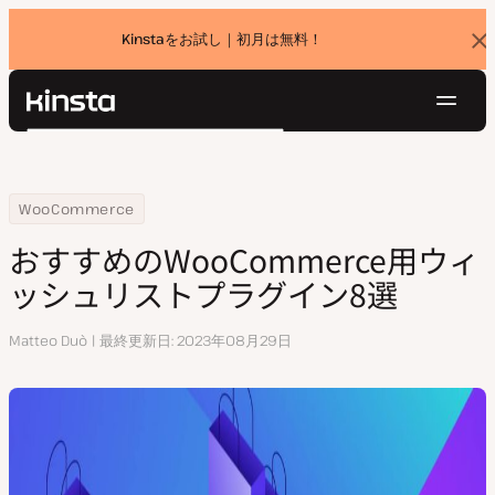
Kinstaをお試し｜初月は無料！
バ
ナ
ー
を
ナ
閉
Kinsta®
検
じ
ビ
プラットフォーム
る
索
ゲ
ソリューション
ログイン
無料でお試し
ー
Home
リソースセンター
おすすめのWooCommerce用ウィッシュリストプラグイン8選
WooCommerce
価格設定
リソース
シ
おすすめのWooCommerce用ウィ
お問い合わせ
ョ
ッシュリストプラグイン8選
ン
執
Matteo Duò
最終更新日
2023年08月29日
筆