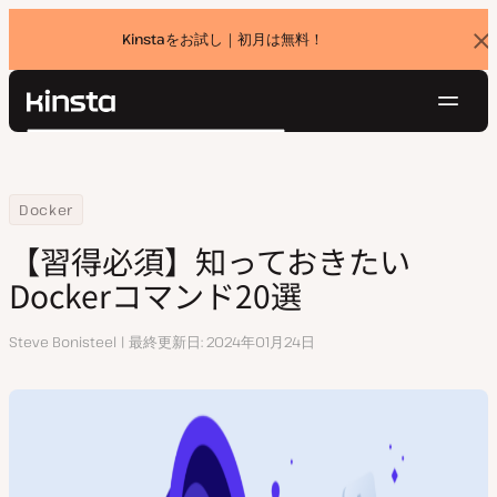
Kinstaをお試し｜初月は無料！
バ
ナ
ー
を
ナ
閉
Kinsta®
検
じ
ビ
プラットフォーム
る
索
ゲ
ソリューション
ログイン
無料でお試し
ー
Home
リソースセンター
【習得必須】知っておきたいDockerコマンド20選
Docker
価格設定
リソース
シ
【習得必須】知っておきたい
お問い合わせ
ョ
Dockerコマンド20選
ン
執
Steve Bonisteel
最終更新日
2024年01月24日
筆