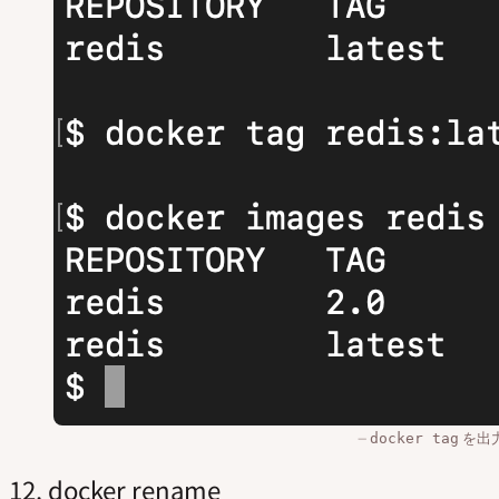
を出
docker tag
12. docker rename