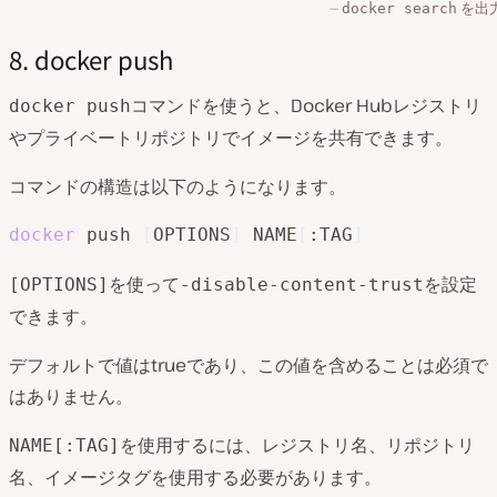
を出
docker search
8. docker push
コマンドを使うと、Docker Hubレジストリ
docker push
やプライベートリポジトリでイメージを共有できます。
コマンドの構造は以下のようになります。
docker
 push 
[
OPTIONS
]
 NAME
[
:TAG
]
を使って
を設定
[OPTIONS]
-disable-content-trust
できます。
デフォルトで値はtrueであり、この値を含めることは必須で
はありません。
を使用するには、レジストリ名、リポジトリ
NAME[:TAG]
名、イメージタグを使用する必要があります。