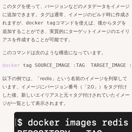
このタグを使って、バージョンなどのメタデータをイメージ
に追加できます。タグは通常、イメージのビルド時に作成さ
れますが、
コマンドを使えば、後からタグを
docker tag
追加することができ、実質的にターゲットイメージのエイリ
アスを作成することが可能です。
このコマンドは次のような構造になっています。
docker
 tag SOURCE_IMAGE
[
:TAG
]
 TARGET_IMAGE
[
:
以下の例では、「redis」という名前のイメージを列挙して
います。イメージにバージョン番号（「2.0」）をタグ付け
した後、新しいエイリアスと元々タグ付けされていたイメー
ジが一覧として表示されます。