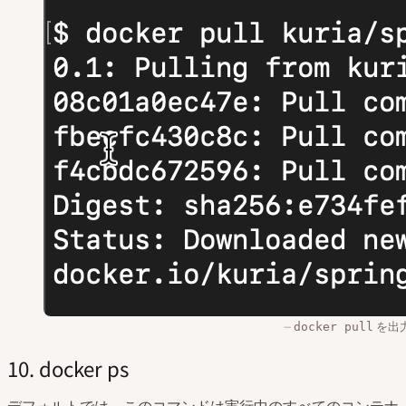
を出
docker pull
10. docker ps