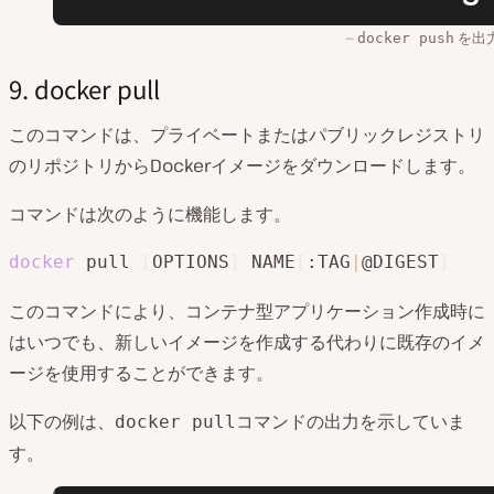
を出
docker push
9. docker pull
このコマンドは、プライベートまたはパブリックレジストリ
のリポジトリからDockerイメージをダウンロードします。
コマンドは次のように機能します。
docker
 pull 
[
OPTIONS
]
 NAME
[
:TAG
|
@DIGEST
]
このコマンドにより、コンテナ型アプリケーション作成時に
はいつでも、新しいイメージを作成する代わりに既存のイメ
ージを使用することができます。
以下の例は、
コマンドの出力を示していま
docker pull
す。