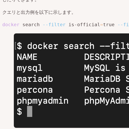
クエリと出力例を以下に示します。
docker
 search 
--filter
 is-official
=
true 
--fi