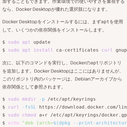
加することもできます。作業環境での使いやすさを重視する
なら、Docker Desktopが優れた選択肢になります。
Docker Desktopをインストールするには、まず
を使用
apt
して、いくつかの依存関係をインストールします。
$ 
sudo
apt
 update

$ 
sudo
apt
install
 ca-certificates 
curl
次に、以下のコマンドを実行し、Dockerの
リポジトリ
apt
を追加します。Docker Desktopはここにはありませんが、
このリポジトリ内のパッケージは、Debianアーカイブから
依存関係として参照されます。
$ 
sudo
mkdir
-p
 /etc/apt/keyrings

$ 
curl
-fsSL
 https://download.docker.com/lin
$ 
sudo
chmod
 a+r /etc/apt/keyrings/docker.gp
$ 
echo
"deb [arch=
$(
dpkg --print-architectur