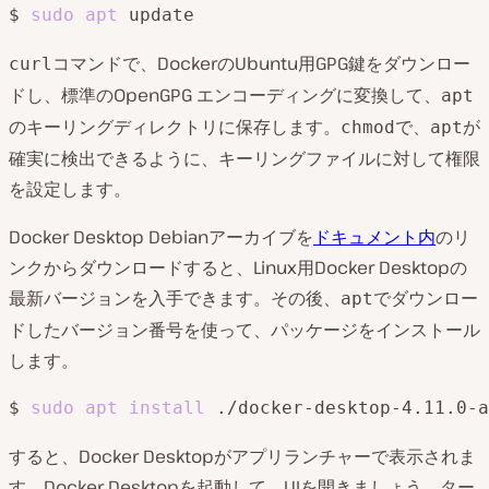
$ 
sudo
apt
コマンドで、DockerのUbuntu用GPG鍵をダウンロー
curl
ドし、標準のOpenGPG エンコーディングに変換して、
apt
のキーリングディレクトリに保存します。
で、
が
chmod
apt
確実に検出できるように、キーリングファイルに対して権限
を設定します。
Docker Desktop Debianアーカイブを
ドキュメント内
のリ
ンクからダウンロードすると、Linux用Docker Desktopの
最新バージョンを入手できます。その後、
でダウンロー
apt
ドしたバージョン番号を使って、パッケージをインストール
します。
$ 
sudo
apt
install
すると、Docker Desktopがアプリランチャーで表示されま
す。Docker Desktopを起動して、UIを開きましょう。ター