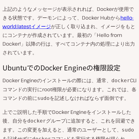
上記のようなメッセージが表示されれば、Dockerが使用で
きる状態です。デーモンによって、Docker Hubから
hello-
world:latestイメージ
が正しく取り込まれ、イメージをもと
にコンテナが作成されています。最初の「Hello from
Docker!」以降の行は、すべてコンテナ内の処理により出力
されています。
UbuntuでのDocker Engineの権限設定
Docker Engineのインストールの際には、通常、
CLI
docker
コマンドの実行にroot権限が必要になります。これでは、各
コマンドの前に
を記述しなければならず面倒です。
sudo
上でご説明した手順でDocker Engineをインストールした
後、自分を
グループに追加すると、これを回避でき
docker
ます。この変更を加えると、通常のユーザーとして、
sudo
を記述せずに
コマンドを実行する権限が得られ、
docker