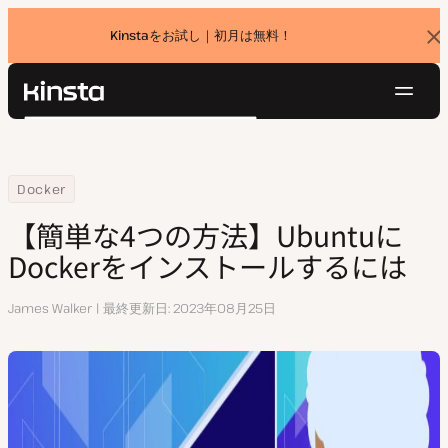
Kinstaをお試し｜初月は無料！
バ
ナ
ー
を
ナ
閉
Kinsta®
検
じ
ビ
プラットフォーム
る
索
ゲ
ソリューション
ログイン
無料でお試し
ー
Home
リソースセンター
【簡単な4つの方法】UbuntuにDockerをインストールするには
Docker
価格設定
リソース
シ
【簡単な4つの方法】Ubuntuに
お問い合わせ
ョ
Dockerをインストールするには
ン
執
James Walker
最終更新日
2023年08月25日
筆