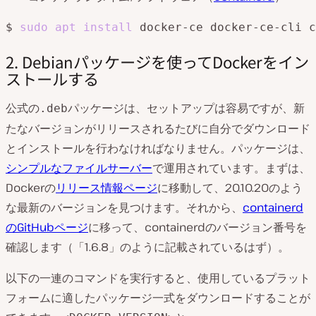
$ 
sudo
apt
install
2. Debianパッケージを使ってDockerをイン
ストールする
公式の
パッケージは、セットアップは容易ですが、新
.deb
たなバージョンがリリースされるたびに自分でダウンロード
とインストールを行わなければなりません。パッケージは、
シンプルなファイルサーバー
で運用されています。まずは、
Dockerの
リリース情報ページ
に移動して、20.10.20のよう
な最新のバージョンを見つけます。それから、
containerd
のGitHubページ
に移って、containerdのバージョン番号を
確認します（「1.6.8」のように記載されているはず）。
以下の一連のコマンドを実行すると、使用しているプラット
フォームに適したパッケージ一式をダウンロードすることが