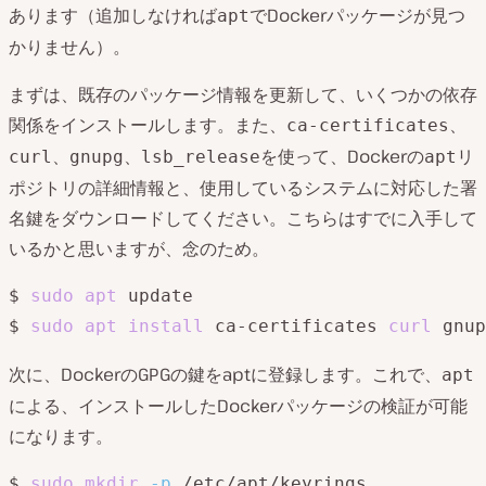
あります（追加しなければ
でDockerパッケージが見つ
apt
かりません）。
まずは、既存のパッケージ情報を更新して、いくつかの依存
関係をインストールします。また、
、
ca-certificates
、
、
を使って、Dockerの
リ
curl
gnupg
lsb_release
apt
ポジトリの詳細情報と、使用しているシステムに対応した署
名鍵をダウンロードしてください。こちらはすでに入手して
いるかと思いますが、念のため。
$ 
sudo
apt
 update

$ 
sudo
apt
install
 ca-certificates 
curl
次に、DockerのGPGの鍵をaptに登録します。これで、
apt
による、インストールしたDockerパッケージの検証が可能
になります。
$ 
sudo
mkdir
-p
 /etc/apt/keyrings
