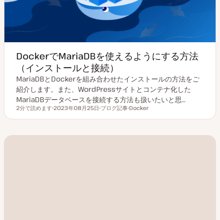
DockerでMariaDBを使えるようにする方法
（インストールと接続）
MariaDBとDockerを組み合わせたインストールの方法をご
紹介します。また、WordPressサイトとコンテナ化した
MariaDBデータベースを接続する方法も扱いたいと思…
2分で読めます
2023年08月25日
ブログ記事
Docker
読むのにかかる時間
更
投
ト
新
稿
ピ
日
タ
ッ
イ
ク
プ