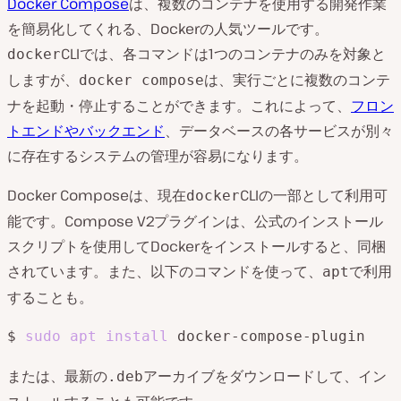
Docker Compose
は、複数のコンテナを使用する開発作業
を簡易化してくれる、Dockerの人気ツールです。
CLIでは、各コマンドは1つのコンテナのみを対象と
docker
しますが、
は、実行ごとに複数のコンテ
docker compose
ナを起動・停止することができます。これによって、
フロン
トエンドやバックエンド
、データベースの各サービスが別々
に存在するシステムの管理が容易になります。
Docker Composeは、現在
CLIの一部として利用可
docker
能です。Compose V2プラグインは、公式のインストール
スクリプトを使用してDockerをインストールすると、同梱
されています。また、以下のコマンドを使って、
で利用
apt
することも。
$ 
sudo
apt
install
または、最新の
アーカイブをダウンロードして、イン
.deb