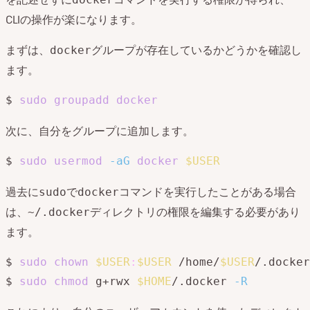
CLIの操作が楽になります。
まずは、
グループが存在しているかどうかを確認し
docker
ます。
$ 
sudo
groupadd
docker
次に、自分をグループに追加します。
$ 
sudo
usermod
-aG
docker
$USER
過去に
で
コマンドを実行したことがある場合
sudo
docker
は、
ディレクトリの権限を編集する必要があり
~/.docker
ます。
$ 
sudo
chown
$USER
:
$USER
 /home/
$USER
/.docker
$ 
sudo
chmod
 g+rwx 
$HOME
/.docker 
-R