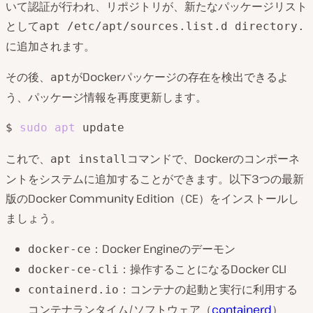
いて認証が行われ、リポジトリが、新たなパッケージリスト
として
apt /etc/apt/sources.list.d directory.
に追加されます。
その後、
がDockerパッケージの存在を検出できるよ
apt
う、パッケージ情報を再度更新します。
$ 
sudo
apt
これで、
コマンドで、Dockerのコンポーネ
apt install
ントをシステムに追加することができます。以下3つの最新
版のDocker Community Edition（CE）をインストールし
ましょう。
：Docker Engineのデーモン
docker-ce
：操作することになるDocker CLI
docker-ce-cli
：コンテナの起動と実行に利用する
containerd.io
コンテナランタイム/ソフトウェア（
containerd
）