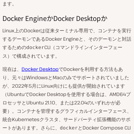
ます。
Docker EngineかDocker Desktopか
Linux上のDockerは従来ターミナル専用で、コンテナを実行
するデーモンであるDocker Engineと、そのデーモンと対話
するための
CLI（コマンドラインインターフェー
docker
ス）で構成されています。
現在は、
Docker Desktop
でDockerを利用する方法もあ
り、元々はWindowsとMacのみでサポートされていました
が、2022年5月にLinux向けにも提供が開始されています
（UbuntuでDocker Desktopを使用する場合は、AMD64プ
ロセッサとUbuntu 21.10、または22.04のいずれかが必
要）。コンテナを管理するグラフィカルインターフェース、
統合Kubernetesクラスタ、サードパーティ拡張機能のサポ
ートがあります。さらに、
とDocker Compose CLI
docker