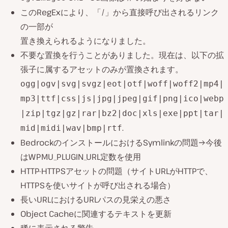
このRegExにより、「/」から直接呼び出されるリンク
の一部が
置き換えられるようになりました。
不要な置換を行うことがありました。現在は、以下の拡
張子に属するアセットのみが置換されます。
ogg|ogv|svg|svgz|eot|otf|woff|woff2|mp4|
mp3|ttf|css|js|jpg|jpeg|gif|png|ico|webp
|zip|tgz|gz|rar|bz2|doc|xls|exe|ppt|tar|
.
mid|midi|wav|bmp|rtf
BedrockのインストールにおけるSymlinkの問題→今後
はWPMU_PLUGIN_URL定数を使用
HTTP-HTTPSアセットの問題（サイトURLがHTTPで、
HTTPSを使いサイトが呼び出される場合）
長いURLにおけるURLパスの見栄えの悪さ
Object Cacheに関連するテキストを更新