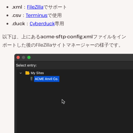
.xml
：
FileZilla
でサポート
.csv
：
Terminus
で使用
.duck
：
Cyberduck
専用
以下は、上にある
acme-sftp-config.xml
ファイルをイン
ポートした後のFileZillaサイトマネージャーの様子です。