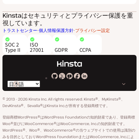
Kinstaはセキュリティとプライバシー保護を重
視しています。
トラストセンター
個人情報保護方針
プライバシー設定
SOC 2
ISO
Type II
27001
GDPR
CCPA
Kinsta
Kinsta
Kinsta
Kinsta
Kinsta
言
の
の
の
の
の
語
GitHub
X
YouTube
Facebook
LinkedIn
© 2013 - 2026 Kinsta Inc. All rights reserved.
Kinsta®、MyKinsta®、
の
ア
ペ
DevKinsta®、Sevalla®はKinsta Inc.が所有する登録商標です。
切
カ
ー
登録商標WordPress®はWordPress Foundationの知的財産であり、登録商標
り
ウ
ジ
Woo®並びにWooCommerce®はWooCommerce, Inc.の知的財産です。
替
WordPress®、Woo®、WooCommerce®の当ウェブサイトでの使用は識別の
ン
え
みを目的としておりWordPress FoundationまたはWooCommerce, Inc.によ