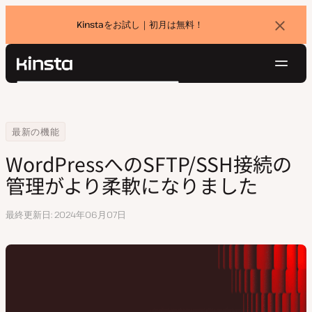
Kinstaをお試し｜初月は無料！
バ
ナ
ー
を
ナ
閉
Kinsta®
検
じ
ビ
プラットフォーム
る
索
ゲ
ソリューション
ログイン
無料でお試し
ー
Home
WordPressへのSFTP/SSH接続の管理がより柔軟になりました
最新の機能
価格設定
リソース
シ
WordPressへのSFTP/SSH接続の
お問い合わせ
ョ
管理がより柔軟になりました
ン
最終更新日
2024年06月07日