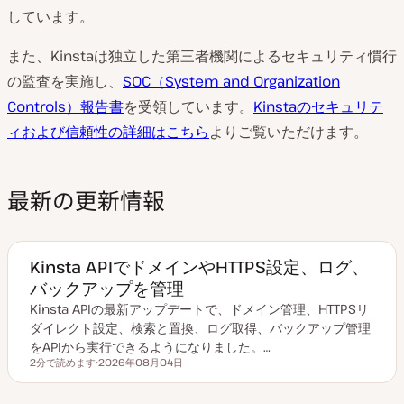
しています。
また、Kinstaは独立した第三者機関によるセキュリティ慣行
の監査を実施し、
SOC（System and Organization
Controls）報告書
を受領しています。
Kinstaのセキュリテ
ィおよび信頼性の詳細はこちら
よりご覧いただけます。
最新の更新情報
Kinsta APIでドメインやHTTPS設定、ログ、
バックアップを管理
Kinsta APIの最新アップデートで、ドメイン管理、HTTPSリ
ダイレクト設定、検索と置換、ログ取得、バックアップ管理
をAPIから実行できるようになりました。…
2分で読めます
2026年08月04日
読むのにかかる時間
更
新
日