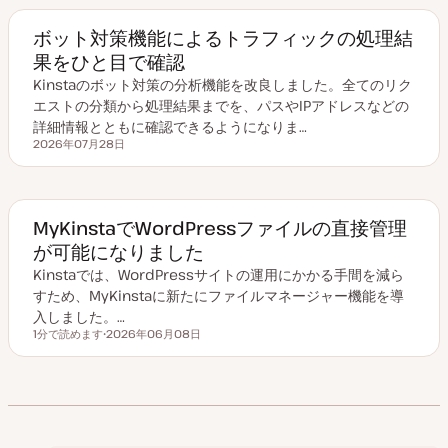
ボット対策機能によるトラフィックの処理結
果をひと目で確認
Kinstaのボット対策の分析機能を改良しました。全てのリク
エストの分類から処理結果までを、パスやIPアドレスなどの
詳細情報とともに確認できるようになりま…
2026年07月28日
更新日
MyKinstaでWordPressファイルの直接管理
が可能になりました
Kinstaでは、WordPressサイトの運用にかかる手間を減ら
すため、MyKinstaに新たにファイルマネージャー機能を導
入しました。…
1分で読めます
2026年06月08日
読むのにかかる時間
更
新
日