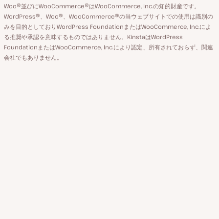
ウ
ジ
Woo®並びにWooCommerce®はWooCommerce, Inc.の知的財産です。
替
WordPress®、Woo®、WooCommerce®の当ウェブサイトでの使用は識別の
ン
え
みを目的としておりWordPress FoundationまたはWooCommerce, Inc.によ
ト
る推奨や承認を意味するものではありません。KinstaはWordPress
FoundationまたはWooCommerce, Inc.により認定、所有されておらず、関連
会社でもありません。