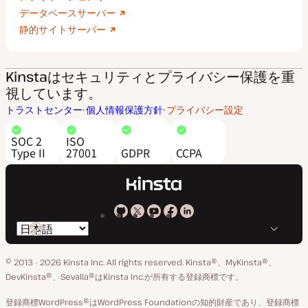
データベースサーバー
静的サイトサーバー
Kinstaはセキュリティとプライバシー保護を重
視しています。
トラストセンター
個人情報保護方針
プライバシー設定
SOC 2
ISO
Type II
27001
GDPR
CCPA
Kinsta
Kinsta
Kinsta
Kinsta
Kinsta
言
の
の
の
の
の
語
GitHub
X
YouTube
Facebook
LinkedIn
© 2013 - 2026 Kinsta Inc. All rights reserved.
Kinsta®、MyKinsta®、
の
ア
ペ
DevKinsta®、Sevalla®はKinsta Inc.が所有する登録商標です。
切
カ
ー
登録商標WordPress®はWordPress Foundationの知的財産であり、登録商標
り