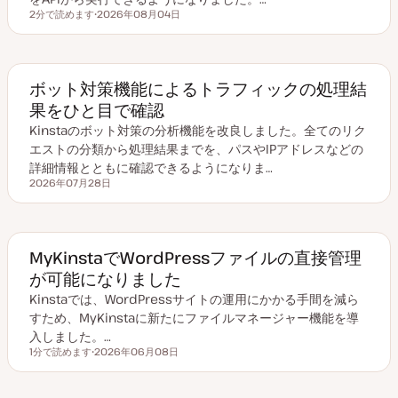
2分で読めます
2026年08月04日
読むのにかかる時間
更
新
日
ボット対策機能によるトラフィックの処理結
果をひと目で確認
Kinstaのボット対策の分析機能を改良しました。全てのリク
エストの分類から処理結果までを、パスやIPアドレスなどの
詳細情報とともに確認できるようになりま…
2026年07月28日
更新日
MyKinstaでWordPressファイルの直接管理
が可能になりました
Kinstaでは、WordPressサイトの運用にかかる手間を減ら
すため、MyKinstaに新たにファイルマネージャー機能を導
入しました。…
1分で読めます
2026年06月08日
読むのにかかる時間
更
新
日