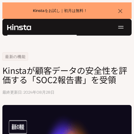
Kinstaをお試し｜初月は無料！
バ
ナ
ー
を
ナ
閉
Kinsta®
検
じ
ビ
プラットフォーム
る
索
ゲ
ソリューション
ログイン
無料でお試し
ー
Home
Kinstaが顧客データの安全性を評価する「SOC2報告書」を受領
最新の機能
価格設定
リソース
シ
Kinstaが顧客データの安全性を評
お問い合わせ
ョ
価する「SOC2報告書」を受領
ン
最終更新日
2024年08月28日