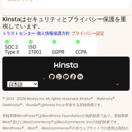
Kinstaはセキュリティとプライバシー保護を重
視しています。
トラストセンター
個人情報保護方針
プライバシー設定
SOC 2
ISO
Type II
27001
GDPR
CCPA
Kinsta
Kinsta
Kinsta
Kinsta
Kinsta
言
の
の
の
の
の
語
GitHub
X
YouTube
Facebook
LinkedIn
© 2013 - 2026 Kinsta Inc. All rights reserved.
Kinsta®、MyKinsta®、
の
ア
ペ
DevKinsta®、Sevalla®はKinsta Inc.が所有する登録商標です。
切
カ
ー
登録商標WordPress®はWordPress Foundationの知的財産であり、登録商標
り
ウ
ジ
Woo®並びにWooCommerce®はWooCommerce, Inc.の知的財産です。
替
WordPress®、Woo®、WooCommerce®の当ウェブサイトでの使用は識別の
ン