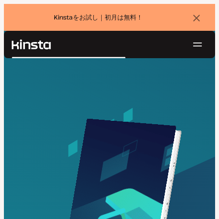
Kinstaをお試し｜初月は無料！
バ
ナ
ー
を
ナ
閉
Kinsta®
検
じ
ビ
プラットフォーム
る
索
ゲ
ソリューション
ログイン
無料でお試し
ー
価格設定
リソース
シ
お問い合わせ
ョ
ン