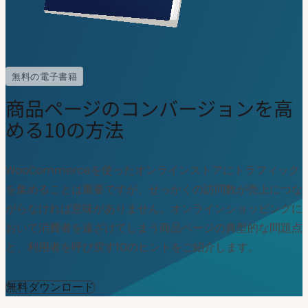
Home
リソースセンター
商品ページのコンバージョンを高める10の方法
無料の電子書籍
商品ページのコンバージョンを高
める10の方法
WooCommerceを使ったオンラインストアにトラフィック
を集めることは重要ですが、せっかくの訪問数が売上につな
がらなければ意味がありません。オンラインショッピングに
おいて消費者を遠ざけてしまう商品ページの典型的な問題点
と、利用者を呼び戻す10のヒントをご紹介します。
無料ダウンロード