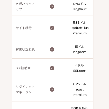
各種バックア
12.40ドル
included
ップ
BlogVault
for
free
5.83ドル
included
サイト移行
UpdraftPlus
for
Premium
free
15ドル
included
稼働状況監視
Pingdom
for
free
4ドル
included
SSL証明書
SSL.com
for
free
8.25ドル
リダイレクト
included
Yoast
マネージャー
for
Premium
free
300ドル以