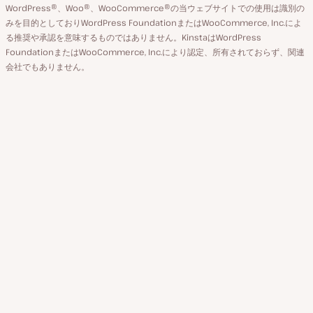
替
WordPress®、Woo®、WooCommerce®の当ウェブサイトでの使用は識別の
ン
え
みを目的としておりWordPress FoundationまたはWooCommerce, Inc.によ
ト
る推奨や承認を意味するものではありません。KinstaはWordPress
FoundationまたはWooCommerce, Inc.により認定、所有されておらず、関連
会社でもありません。