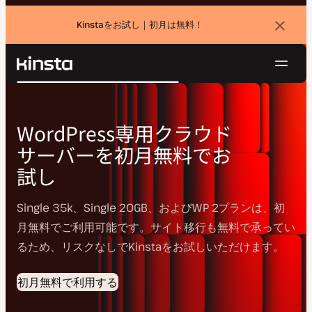
Kinstaをお試し｜初月は無料！
バ
ナ
ー
を
ナ
閉
Kinsta®
検
じ
ビ
プラットフォーム
る
索
ゲ
ソリューション
ログイン
無料でお試し
WordPress専用クラウド
ー
価格設定
サーバーを初月無料でお
リソース
シ
お問い合わせ
試し
ョ
ン
Single 35k、Single 20GB、およびWP 2プランは、初
月無料でご利用可能です。サイト移行も無料で承ってい
るため、リスクなしでKinstaをお試しいただけます。
初月無料で利用する