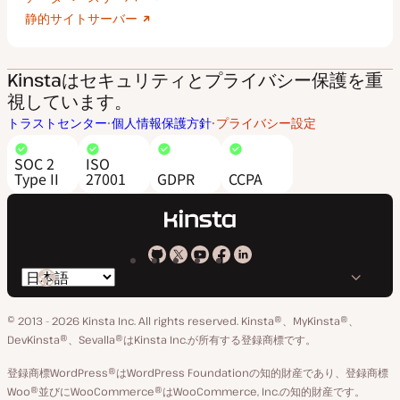
静的サイトサーバー
Kinstaはセキュリティとプライバシー保護を重
視しています。
トラストセンター
個人情報保護方針
プライバシー設定
SOC 2
ISO
Type II
27001
GDPR
CCPA
Kinsta
Kinsta
Kinsta
Kinsta
Kinsta
言
の
の
の
の
の
語
GitHub
X
YouTube
Facebook
LinkedIn
© 2013 - 2026 Kinsta Inc. All rights reserved.
Kinsta®、MyKinsta®、
の
ア
ペ
DevKinsta®、Sevalla®はKinsta Inc.が所有する登録商標です。
切
カ
ー
登録商標WordPress®はWordPress Foundationの知的財産であり、登録商標
り
ウ
ジ
Woo®並びにWooCommerce®はWooCommerce, Inc.の知的財産です。