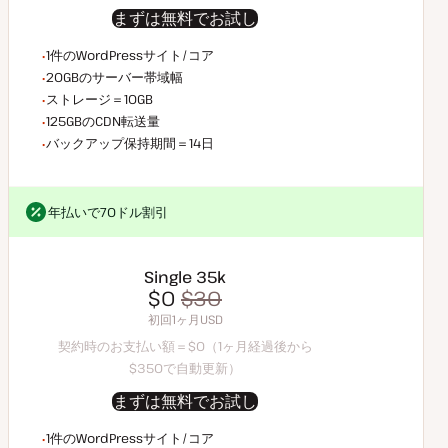
まずは無料でお試し
WordPressサイト/コア数
1件のWordPressサイト/コア
サーバー帯域幅
20GBのサーバー帯域幅
ストレージ容量
ストレージ＝10GB
CDN転送量
125GBのCDN転送量
バックアップデータ保持
バックアップ保持期間＝14日
年払いで70ドル割引
年払いで70ドル割引
Single 35k
$0
$35
$0
$30
契約時のお支払い額＝$0（1ヶ月経過後から$35で自動更新）
初回1ヶ月USD
初回1ヶ月USD
契約時のお支払い額＝$0（1ヶ月経過後から
$350で自動更新）
まずは無料でお試し
WordPressサイト/コア数
1件のWordPressサイト/コア