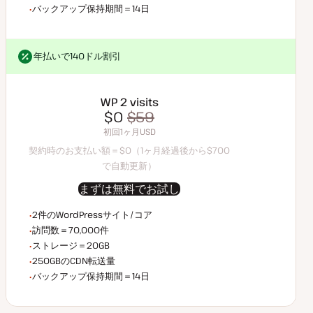
バックアップデータ保持
バックアップ保持期間＝14日
年払いで140ドル割引
年払いで140ドル割引
WP 2 visits
$0
$70
$0
$59
契約時のお支払い額＝$0（1ヶ月経過後から$70で自動更新）
初回1ヶ月USD
初回1ヶ月USD
契約時のお支払い額＝$0（1ヶ月経過後から$700
で自動更新）
まずは無料でお試し
WordPressサイト/コア数
2件のWordPressサイト/コア
月間訪問数
訪問数＝70,000件
ストレージ容量
ストレージ＝20GB
CDN転送量
250GBのCDN転送量
バックアップデータ保持
バックアップ保持期間＝14日