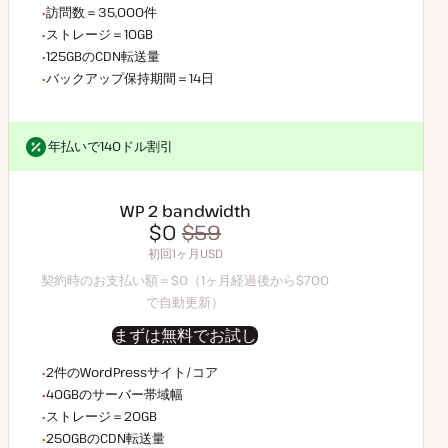
月間訪問数
訪問数＝35,000件
ストレージ容量
ストレージ＝10GB
CDN転送量
125GBのCDN転送量
バックアップデータ保持
バックアップ保持期間＝14日
年払いで140ドル割引
年払いで140ドル割引
WP 2 bandwidth
$0
$70
$0
$59
契約時のお支払い額＝$0（1ヶ月経過後から$70で自動更新）
初回1ヶ月USD
初回1ヶ月USD
契約時のお支払い額＝$0（1ヶ月経過後から$700
で自動更新）
まずは無料でお試し
WordPressサイト/コア数
2件のWordPressサイト/コア
サーバー帯域幅
40GBのサーバー帯域幅
ストレージ容量
ストレージ＝20GB
CDN転送量
250GBのCDN転送量