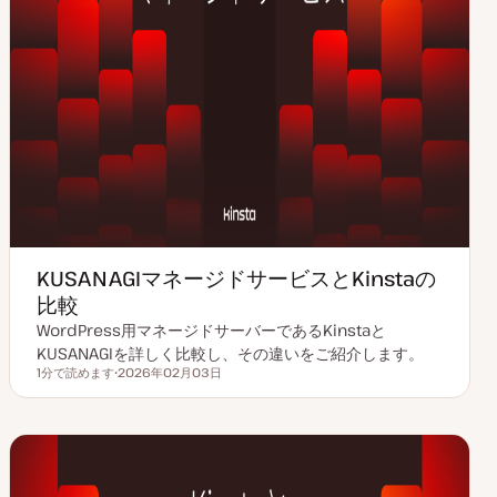
KUSANAGIマネージドサービスとKinstaの
比較
WordPress用マネージドサーバーであるKinstaと
KUSANAGIを詳しく比較し、その違いをご紹介します。
1分で読めます
2026年02月03日
読むのにかかる時間
更
新
日