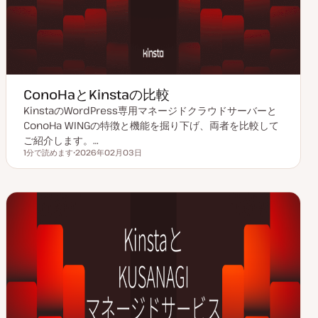
ConoHaとKinstaの比較
KinstaのWordPress専用マネージドクラウドサーバーと
ConoHa WINGの特徴と機能を掘り下げ、両者を比較して
ご紹介します。…
1分で読めます
2026年02月03日
読むのにかかる時間
更
新
日