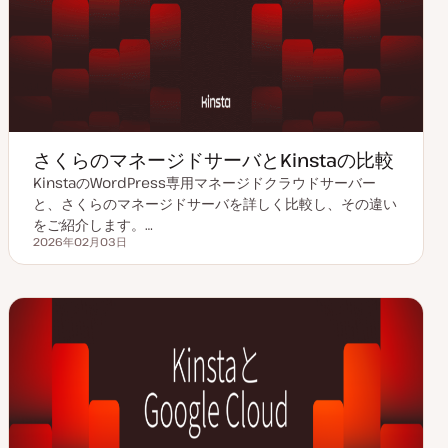
さくらのマネージドサーバとKinstaの比較
KinstaのWordPress専用マネージドクラウドサーバー
と、さくらのマネージドサーバを詳しく比較し、その違い
をご紹介します。…
2026年02月03日
更新日