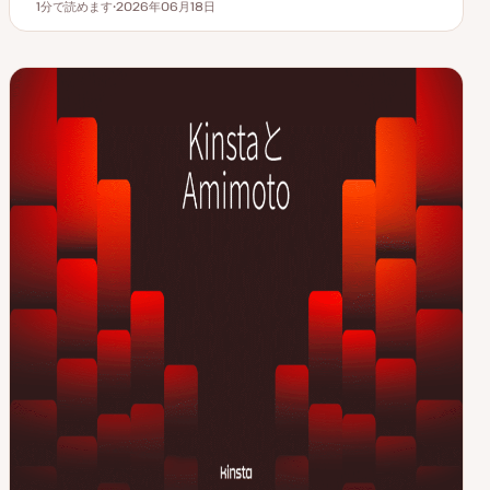
1分で読めます
2026年06月18日
読むのにかかる時間
更
新
日