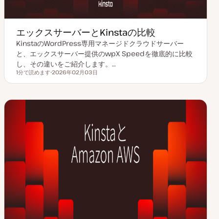
エックスサーバーとKinstaの比較
KinstaのWordPress専用マネージドクラウドサーバー
と、エックスサーバー提供のwpX Speedを徹底的に比較
し、その違いをご紹介します。…
1分で読めます
2026年02月03日
読むのにかかる時間
更
新
日