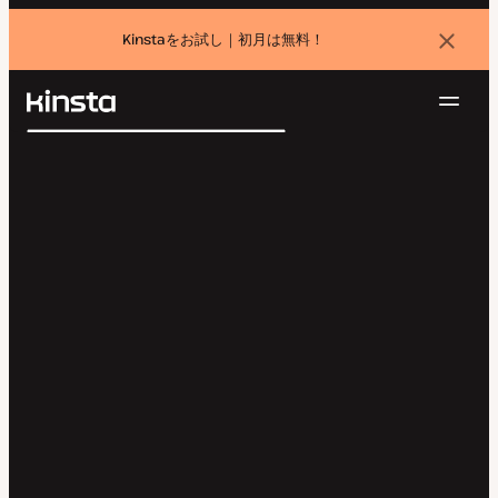
Kinstaをお試し｜初月は無料！
バ
ナ
ー
を
ナ
閉
Kinsta®
検
じ
ビ
プラットフォーム
る
索
ゲ
ソリューション
ログイン
無料でお試し
ー
価格設定
リソース
シ
お問い合わせ
ョ
ン