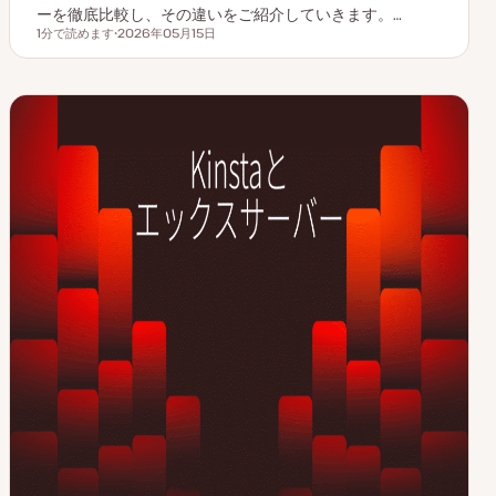
ーを徹底比較し、その違いをご紹介していきます。…
1分で読めます
2026年05月15日
読むのにかかる時間
更
新
日