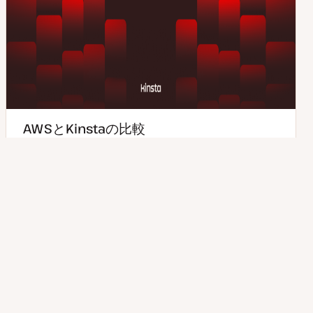
AWSとKinstaの比較
大手クラウドーサーバープロバイダであるAWSと、
KinstaのWordPress専用マネージドクラウドサーバーを
徹底比較し、その違いをご紹介します。…
1分で読めます
2026年07月21日
読むのにかかる時間
更
新
日