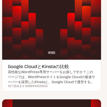
Google CloudとKinstaの比較
高性能なWordPress専用サーバーをお探しですか？この
ページでは、WordPressサイトをGoogle Cloudの最速サ
ーバーを採用したKinstaと、Google Cloudで運営する…
1分で読めます
2026年03月04日
読むのにかかる時間
更
新
日