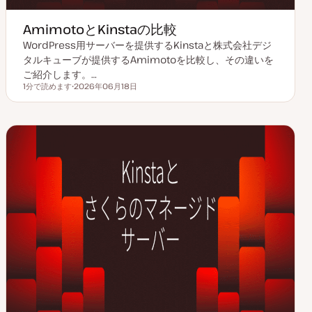
AmimotoとKinstaの比較
WordPress用サーバーを提供するKinstaと株式会社デジ
タルキューブが提供するAmimotoを比較し、その違いを
ご紹介します。…
1分で読めます
2026年06月18日
読むのにかかる時間
更
新
日