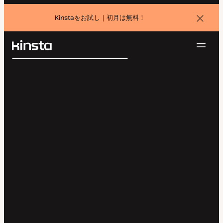
Kinstaをお試し｜初月は無料！
バ
ナ
ー
を
ナ
閉
Kinsta®
検
じ
ビ
プラットフォーム
る
索
ゲ
ソリューション
ログイン
無料でお試し
ー
価格設定
リソース
シ
お問い合わせ
ョ
ン