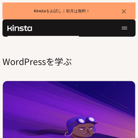
Kinstaをお試し｜初月は無料！
バ
ナ
ー
を
ナ
閉
Kinsta®
検
じ
ビ
プラットフォーム
る
索
ゲ
ソリューション
ログイン
無料でお試し
ー
WordPressを学ぶ
価格設定
リソース
シ
お問い合わせ
ョ
ン