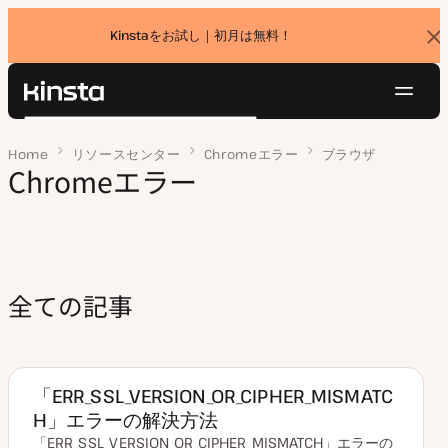
Kinstaをお試し｜初月は無料！
バ
ナ
ー
を
ナ
閉
Kinsta®
検
じ
ビ
プラットフォーム
る
索
Home
ページ 3
リソースセンター
Chromeエラー
ブラウザ
ゲ
ソリューション
Chromeエラー
ログイン
無料でお試し
ー
価格設定
リソース
シ
お問い合わせ
ョ
ン
全ての記事
「ERR_SSL_VERSION_OR_CIPHER_MISMATC
H」エラーの解決方法
「ERR_SSL_VERSION_OR_CIPHER_MISMATCH」エラーの