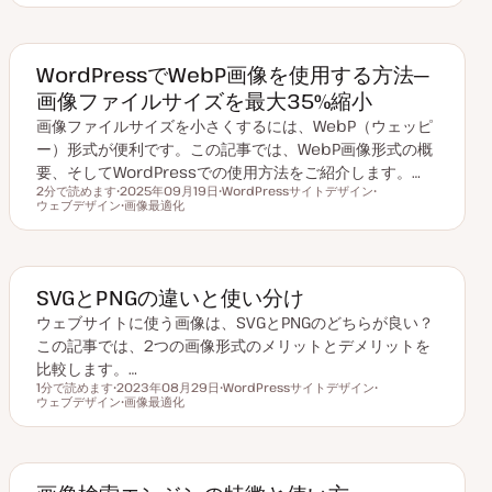
新
ピ
ピ
日
ッ
ッ
ク
ク
WordPressでWebP画像を使用する方法─
画像ファイルサイズを最大35%縮小
画像ファイルサイズを小さくするには、WebP（ウェッピ
ー）形式が便利です。この記事では、WebP画像形式の概
要、そしてWordPressでの使用方法をご紹介します。…
2分で読めます
2025年09月19日
WordPressサイトデザイン
読むのにかかる時間
ウェブデザイン
更
画像最適化
ト
ト
新
ト
ピ
ピ
日
ピ
ッ
ッ
ッ
ク
ク
ク
SVGとPNGの違いと使い分け
ウェブサイトに使う画像は、SVGとPNGのどちらが良い？
この記事では、2つの画像形式のメリットとデメリットを
比較します。…
1分で読めます
2023年08月29日
WordPressサイトデザイン
読むのにかかる時間
ウェブデザイン
更
画像最適化
ト
ト
新
ト
ピ
ピ
日
ピ
ッ
ッ
ッ
ク
ク
ク