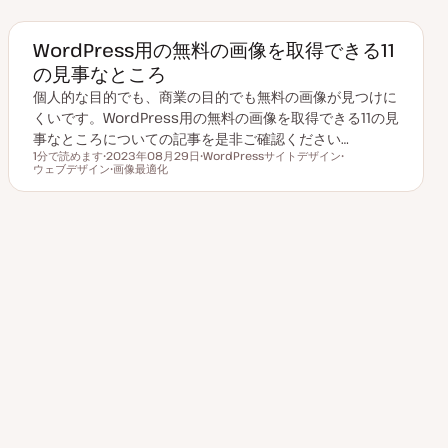
ッ
ク
ク
ク
WordPress用の無料の画像を取得できる11
の見事なところ
個人的な目的でも、商業の目的でも無料の画像が見つけに
くいです。WordPress用の無料の画像を取得できる11の見
事なところについての記事を是非ご確認ください…
1分で読めます
2023年08月29日
WordPressサイトデザイン
読むのにかかる時間
ウェブデザイン
更
画像最適化
ト
ト
新
ト
ピ
ピ
日
ピ
ッ
ッ
ッ
ク
ク
ク
その他のトピックを見る