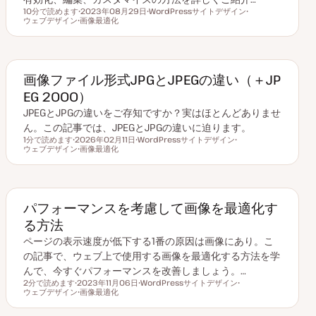
10分で読めます
2023年08月29日
WordPressサイトデザイン
読むのにかかる時間
ウェブデザイン
更
画像最適化
ト
ト
ト
新
ピ
ピ
ピ
日
ッ
ッ
ッ
ク
ク
ク
画像ファイル形式JPGとJPEGの違い（＋JP
EG 2000）
JPEGとJPGの違いをご存知ですか？実はほとんどありませ
ん。この記事では、JPEGとJPGの違いに迫ります。
1分で読めます
2026年02月11日
WordPressサイトデザイン
読むのにかかる時間
ウェブデザイン
更
画像最適化
ト
ト
新
ト
ピ
ピ
日
ピ
ッ
ッ
ッ
ク
ク
ク
パフォーマンスを考慮して画像を最適化す
る方法
ページの表示速度が低下する1番の原因は画像にあり。こ
の記事で、ウェブ上で使用する画像を最適化する方法を学
んで、今すぐパフォーマンスを改善しましょう。…
2分で読めます
2023年11月06日
WordPressサイトデザイン
読むのにかかる時間
ウェブデザイン
更
画像最適化
ト
ト
新
ト
ピ
ピ
日
ピ
ッ
ッ