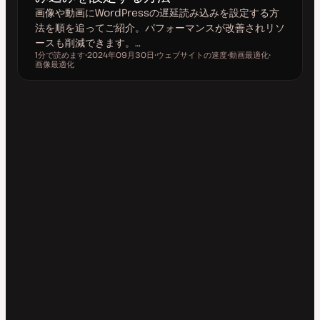
画像や動画にWordPressの遅延読み込みを設定する方
法を順を追ってご紹介。パフォーマンスが改善されリソ
ースも削減できます。…
1分で読めます
2024年09月30日
ウェブサイトの速度
動画最適化
読むのにかかる時間
画像最適化
更
ト
ト
ト
新
ピ
ピ
ピ
日
ッ
ッ
ッ
ク
ク
ク