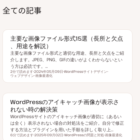
全ての記事
主要な画像ファイル形式15選（長所と欠点
、用途を解説）
主要な画像ファイル形式と適切な用途、長所と欠点をご紹
介します。JPEG、PNG、GIFの違いがよくわからないとい
う方は必読です。…
2分で読めます
2024年05月09日
WordPressサイトデザイン
読むのにかかる時間
ウェブデザイン
更
画像最適化
ト
ト
新
ト
ピ
ピ
日
ピ
ッ
ッ
ッ
ク
ク
ク
WordPressのアイキャッチ画像が表示さ
れない時の解決策
WordPressサイトのアイキャッチ画像が適切に（あるい
は全く）表示されない場合の対処法をご紹介。自分で修正
する方法とプラグインを用いた手順を詳しく取り上…
6分で読めます
2025年09月02日
WordPressの問題と対処
画像最適化
読むのにかかる時間
更
ト
ト