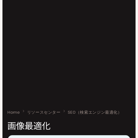
Home
画像最適化
リソースセンター
SEO（検索エンジン最適化）
画像最適化