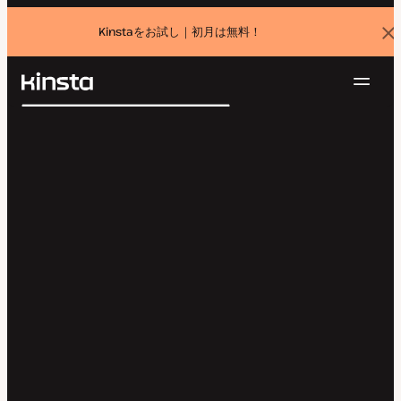
Kinstaをお試し｜初月は無料！
バ
ナ
ー
を
ナ
閉
Kinsta®
検
じ
ビ
プラットフォーム
る
索
ゲ
ソリューション
ログイン
無料でお試し
ー
価格設定
リソース
シ
お問い合わせ
ョ
ン