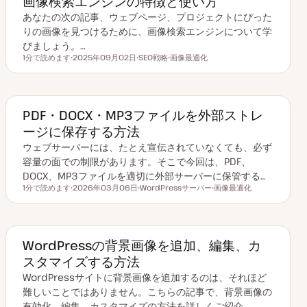
画像検索エンジンの特徴と使い方
あなたの次の記事、ウェブページ、プロジェクトにぴった
りの画像を見つけるために、画像検索エンジンについて学
びましょう。…
1分で読めます
2025年09月02日
SEO戦略
画像最適化
読むのにかかる時間
更
ト
ト
新
ピ
ピ
日
ッ
ッ
ク
ク
PDF・DOCX・MP3ファイルを外部ストレ
ージに保存する方法
ウェブサーバーには、たとえ宣伝されていなくても、必ず
容量の面での制限があります。そこで今回は、PDF、
DOCX、MP3ファイルを適切に外部サーバーに保管する…
1分で読めます
2026年03月06日
WordPressサーバー
画像最適化
読むのにかかる時間
更
ト
ト
新
ピ
ピ
日
ッ
ッ
ク
ク
WordPressの背景画像を追加、編集、カ
スタマイズする方法
WordPressサイトに背景画像を追加するのは、それほど
難しいことではありません。こちらの記事で、背景画像の
有効化、編集、カスタマイズの方法を詳しくご紹介…