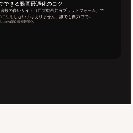
】自力でできる動画最適化のコツ
に訪問者数の多いサイト（巨大動画共有プラットフォーム）で
グに活用しない手はありません。誰でも自力でで…
TubeのSEO
動画最適化
ト
ピ
ッ
ク