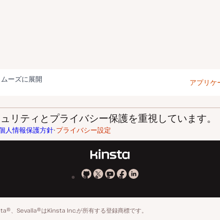
スムーズに展開
アプリケ
はセキュリティとプライバシー保護を重視しています。
個人情報保護方針
プライバシー設定
Kinsta
Kinsta
Kinsta
Kinsta
Kinsta
の
の
の
の
の
GitHub
X
YouTube
Facebook
LinkedIn
insta®、Sevalla®はKinsta Inc.が所有する登録商標です。