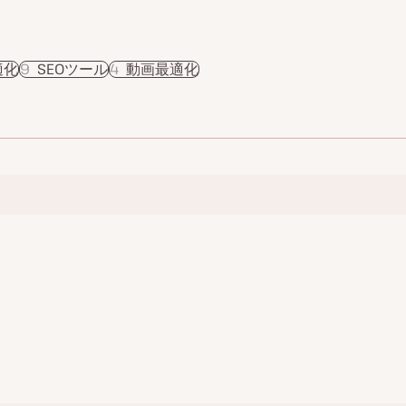
適化
9
SEOツール
4
動画最適化