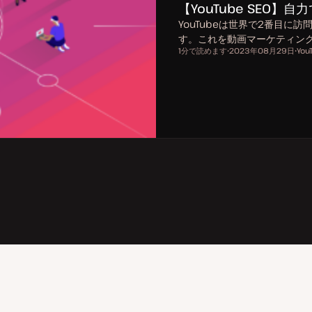
【YouTube SEO
YouTubeは世界で2番目
す。これを動画マーケティン
1分で読めます
2023年08月29日
You
読むのにかかる時間
更
ト
新
ピ
日
ッ
ク