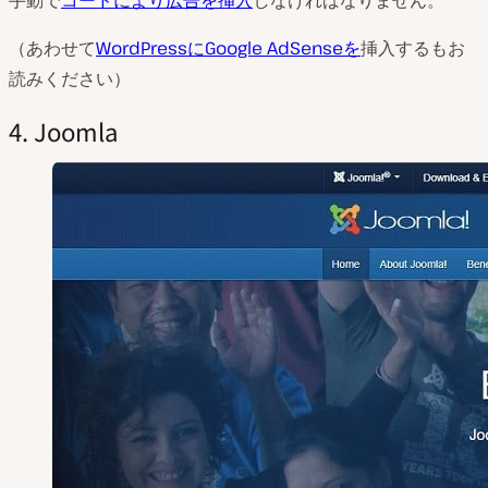
（あわせて
WordPressにGoogle AdSenseを
挿入するもお
読みください）
4. Joomla