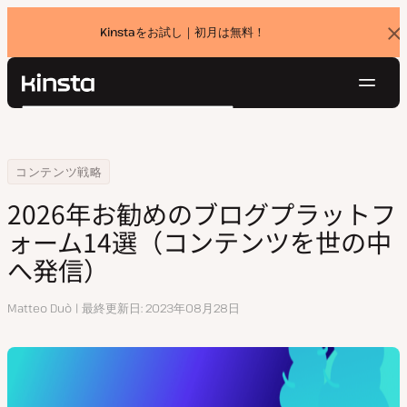
Kinstaをお試し｜初月は無料！
バ
ナ
ー
を
ナ
閉
Kinsta®
検
じ
ビ
プラットフォーム
る
索
ゲ
ソリューション
ログイン
無料でお試し
ー
Home
リソースセンター
2024年お勧めのブログプラットフォーム14選（コンテンツを世の中へ
コンテンツ戦略
価格設定
リソース
シ
2026年お勧めのブログプラットフ
お問い合わせ
ョ
ォーム14選（コンテンツを世の中
ン
へ発信）
執
Matteo Duò
最終更新日
2023年08月28日
筆