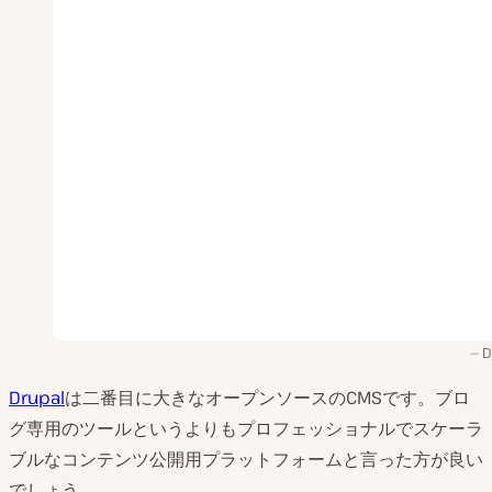
D
Drupal
は二番目に大きなオープンソースのCMSです。ブロ
グ専用のツールというよりもプロフェッショナルでスケーラ
ブルなコンテンツ公開用プラットフォームと言った方が良い
でしょう。