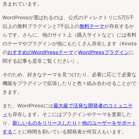
含まれています。
WordPressが選ばれるのは、公式のディレクトリに5万5千
以上の無料プラグインと7千以上の
無料テーマ
が存在するか
らです。さらに、他のサイト上（購入サイトなど）には有料
のテーマやプラグインが他にもたくさん存在します（Kinsta
の
おすすめのWordPressテーマ
と
WordPressプラグイン
に
関する記事も是非ご覧ください）。
そのため、好きなテーマを見つけたり、必要に応じて必要な
機能をプラグインで拡張したりと色々組み合わせることがで
きます。
また、WordPressには
最大級で活発な開発者のコミュニテ
ィ
も存在します。そこにはプラグインやテーマを更新した
り、
新しいものをリリースしたり
と
他のユーザーをサポート
する
ことに時間を割いている開発者が何百人もいます。