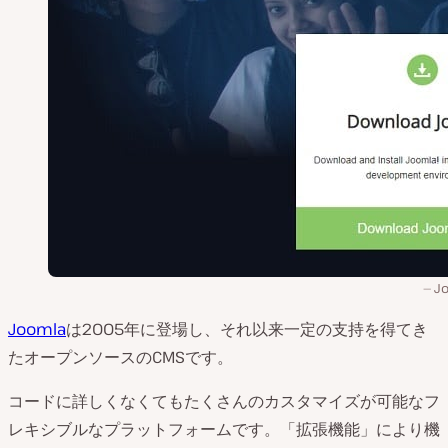
J
Joomla
は2005年に登場し、それ以来一定の支持を得てき
たオープンソースのCMSです。
コードに詳しくなくてもたくさんのカスタマイズが可能なフ
レキシブルなプラットフォームです。「拡張機能」により機