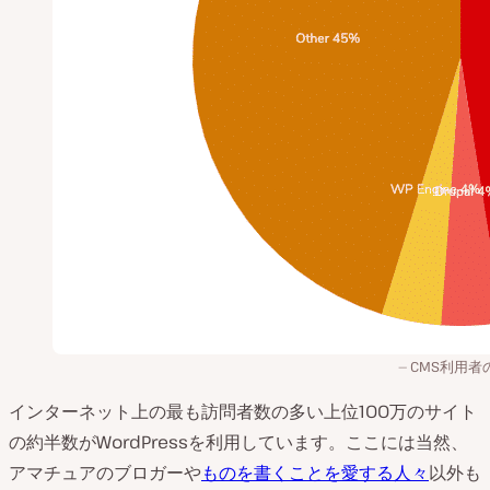
CMS利用者
インターネット上の最も訪問者数の多い上位100万のサイト
の約半数がWordPressを利用しています。ここには当然、
アマチュアのブロガーや
ものを書くことを愛する人々
以外も