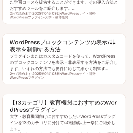
た学習コースを提供することができます。その導入方法と
おすすめツールをご紹介します。…
2分で読めます
2025年04月09日
WordPressサイト開発
読むのにかかる時間
WordPressプラグイン
更
大学・教育機関
ト
ト
新
ト
ピ
ピ
日
ピ
ッ
ッ
ッ
ク
ク
ク
WordPressブロックコンテンツの表示/非
表示を制御する方法
プラグインまたはカスタムコードを使って、WordPress
のブロックコンテンツを表示・非表示する方法をご紹介し
ます。いずれの方法でも要件に応じて細かく制御す…
2分で読めます
2025年04月08日
WordPressサイト開発
読むのにかかる時間
WordPressプラグイン
更
ト
ト
新
ピ
ピ
日
ッ
ッ
ク
ク
【13カテゴリ】教育機関におすすめのWor
dPressプラグイン
大学・教育機関向けにおすすめしたいWordPressプラグ
インを13のカテゴリに分けて40種類以上一挙にご紹介し
ます。…