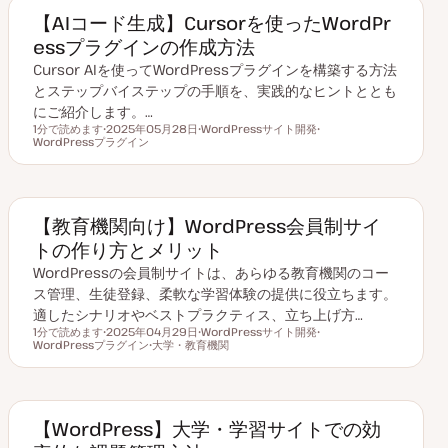
【AIコード生成】Cursorを使ったWordPr
essプラグインの作成方法
Cursor AIを使ってWordPressプラグインを構築する方法
とステップバイステップの手順を、実践的なヒントととも
にご紹介します。…
1分で読めます
2025年05月28日
WordPressサイト開発
読むのにかかる時間
WordPressプラグイン
更
ト
ト
新
ピ
ピ
日
ッ
ッ
ク
ク
【教育機関向け】WordPress会員制サイ
トの作り方とメリット
WordPressの会員制サイトは、あらゆる教育機関のコー
ス管理、生徒登録、柔軟な学習体験の提供に役立ちます。
適したシナリオやベストプラクティス、立ち上げ方…
1分で読めます
2025年04月29日
WordPressサイト開発
読むのにかかる時間
WordPressプラグイン
更
大学・教育機関
ト
ト
新
ト
ピ
ピ
日
ピ
ッ
ッ
ッ
ク
ク
ク
【WordPress】大学・学習サイトでの効