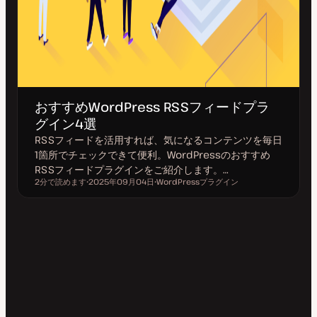
おすすめWordPress RSSフィードプラ
グイン4選
RSSフィードを活用すれば、気になるコンテンツを毎日
1箇所でチェックできて便利。WordPressのおすすめ
RSSフィードプラグインをご紹介します。…
2分で読めます
2025年09月04日
WordPressプラグイン
読むのにかかる時間
更
ト
新
ピ
日
ッ
ク