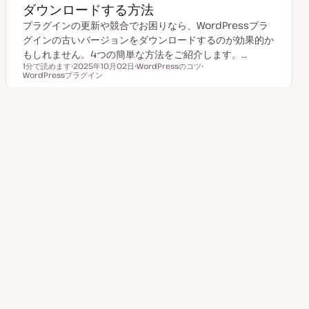
ダウンロードする方法
プラグインの更新や競合でお困りなら、WordPressプラ
グインの古いバージョンをダウンロードするのが効果的か
もしれません。4つの簡単な方法をご紹介します。…
1分で読めます
2025年10月02日
WordPressのコツ
読むのにかかる時間
WordPressプラグイン
更
ト
ト
新
ピ
ピ
日
ッ
ッ
ク
ク
投
1
2
3
次のページ
4
稿
の
ペ
ー
ジ
送
り
その他のトピックを見る