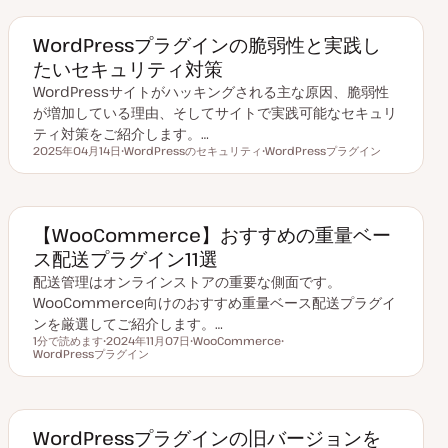
WordPressプラグインの脆弱性と実践し
たいセキュリティ対策
WordPressサイトがハッキングされる主な原因、脆弱性
が増加している理由、そしてサイトで実践可能なセキュリ
ティ対策をご紹介します。…
2025年04月14日
WordPressのセキュリティ
WordPressプラグイン
更新日
ト
ト
ピ
ピ
ッ
ッ
ク
ク
【WooCommerce】おすすめの重量ベー
ス配送プラグイン11選
配送管理はオンラインストアの重要な側面です。
WooCommerce向けのおすすめ重量ベース配送プラグイ
ンを厳選してご紹介します。…
1分で読めます
2024年11月07日
WooCommerce
読むのにかかる時間
WordPressプラグイン
更
ト
ト
新
ピ
ピ
日
ッ
ッ
ク
ク
WordPressプラグインの旧バージョンを