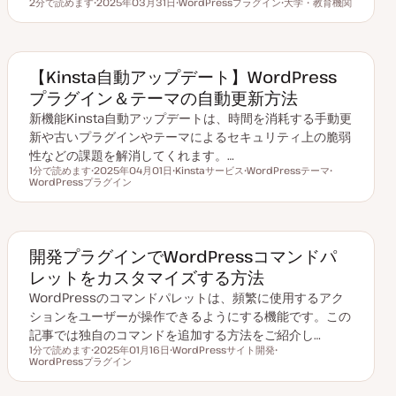
2分で読めます
2025年03月31日
WordPressプラグイン
大学・教育機関
読むのにかかる時間
更
ト
ト
新
ピ
ピ
日
ッ
ッ
ク
ク
【Kinsta自動アップデート】WordPress
プラグイン＆テーマの自動更新方法
新機能Kinsta自動アップデートは、時間を消耗する手動更
新や古いプラグインやテーマによるセキュリティ上の脆弱
性などの課題を解消してくれます。…
1分で読めます
2025年04月01日
Kinstaサービス
WordPressテーマ
読むのにかかる時間
WordPressプラグイン
更
ト
ト
ト
新
ピ
ピ
ピ
日
ッ
ッ
ッ
ク
ク
ク
開発プラグインでWordPressコマンドパ
レットをカスタマイズする方法
WordPressのコマンドパレットは、頻繁に使用するアク
ションをユーザーが操作できるようにする機能です。この
記事では独自のコマンドを追加する方法をご紹介し…
1分で読めます
2025年01月16日
WordPressサイト開発
読むのにかかる時間
WordPressプラグイン
更
ト
ト
新
ピ
ピ
日
ッ
ッ
ク
ク