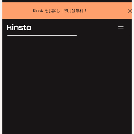
Kinstaをお試し｜初月は無料！
バ
ナ
ー
を
ナ
閉
Kinsta®
検
じ
ビ
プラットフォーム
る
索
ゲ
ソリューション
ログイン
無料でお試し
ー
価格設定
リソース
シ
お問い合わせ
ョ
ン