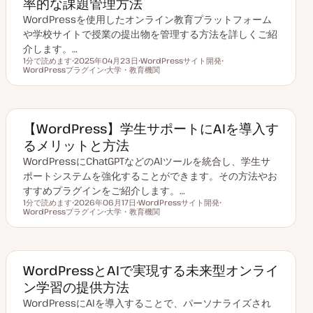
率的な課題管理方法
WordPressを使用したオンライン教育プラットフォーム
や学校サイトで授業の提出物を管理する方法を詳しくご紹
介します。…
1分で読めます
2025年04月23日
WordPressサイト開発
読むのにかかる時間
WordPressプラグイン
更
大学・教育機関
ト
ト
新
ト
ピ
ピ
日
ピ
ッ
ッ
ッ
ク
ク
ク
【WordPress】学生サポートにAIを導入す
るメリットと方法
WordPressにChatGPTなどのAIツールを統合し、学生サ
ポートシステムを強化することができます。その方法やお
すすめプラグインをご紹介します。…
1分で読めます
2026年06月17日
WordPressサイト開発
読むのにかかる時間
WordPressプラグイン
更
大学・教育機関
ト
ト
新
ト
ピ
ピ
日
ピ
ッ
ッ
ッ
ク
ク
ク
WordPressとAIで実現する未来型オンライ
ン学習の提供方法
WordPressにAIを導入することで、パーソナライズされ