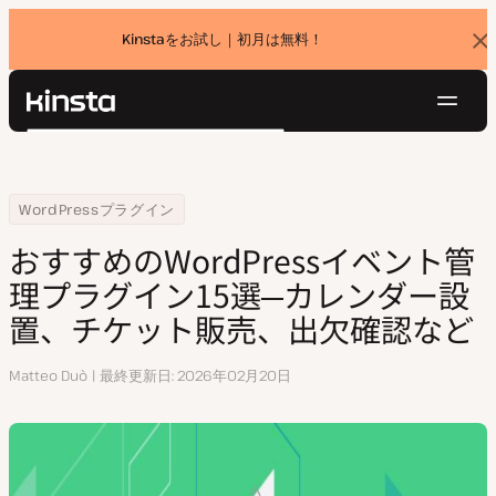
Kinstaをお試し｜初月は無料！
バ
ナ
ー
を
ナ
閉
Kinsta®
検
じ
ビ
プラットフォーム
る
索
ゲ
ソリューション
ログイン
無料でお試し
ー
Home
リソースセンター
おすすめのWordPressイベント管理プラグイン15選─カレンダー設
WordPressプラグイン
価格設定
リソース
シ
おすすめのWordPressイベント管
お問い合わせ
ョ
理プラグイン15選─カレンダー設
ン
置、チケット販売、出欠確認など
執
Matteo Duò
最終更新日
2026年02月20日
筆