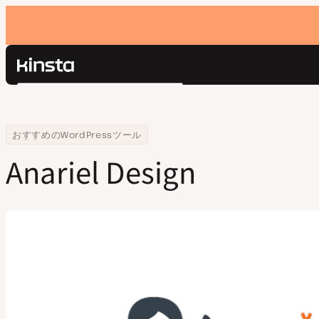
Kinsta®
検
プラットフォーム
索
ソリューション
ログイン
Home
会社
Anariel Design
おすすめのWordPressツール
価格設定
リソース
Anariel Design
お問い合わせ