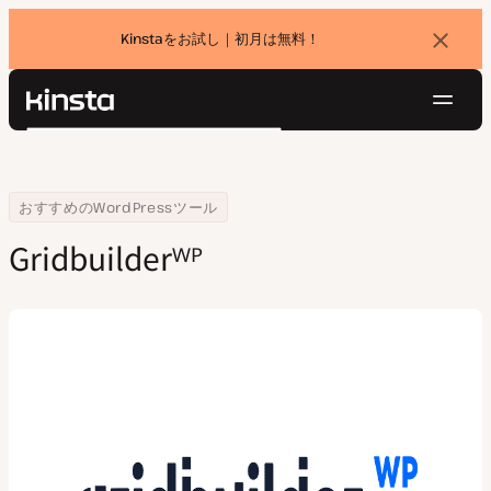
Kinstaをお試し｜初月は無料！
バ
ナ
ー
を
ナ
閉
Kinsta®
検
じ
ビ
プラットフォーム
る
索
ゲ
ソリューション
ログイン
無料でお試し
ー
Home
会社
Gridbuilderᵂᴾ
おすすめのWordPressツール
価格設定
リソース
シ
Gridbuilderᵂᴾ
お問い合わせ
ョ
ン