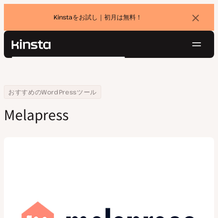
Kinstaをお試し｜初月は無料！
バ
ナ
ー
を
ナ
閉
Kinsta®
検
じ
ビ
プラットフォーム
る
索
ゲ
ソリューション
ログイン
無料でお試し
ー
Home
会社
Melapress
おすすめのWordPressツール
価格設定
リソース
シ
Melapress
お問い合わせ
ョ
ン