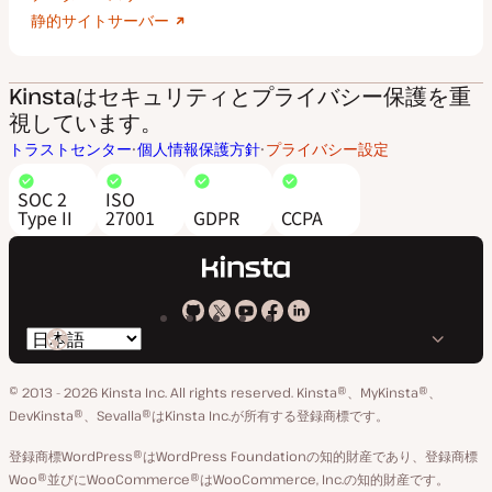
静的サイトサーバー
Kinstaはセキュリティとプライバシー保護を重
視しています。
トラストセンター
個人情報保護方針
プライバシー設定
SOC 2
ISO
Type II
27001
GDPR
CCPA
Kinsta
Kinsta
Kinsta
Kinsta
Kinsta
言
の
の
の
の
の
語
GitHub
X
YouTube
Facebook
LinkedIn
© 2013 - 2026 Kinsta Inc. All rights reserved.
Kinsta®、MyKinsta®、
の
ア
ペ
DevKinsta®、Sevalla®はKinsta Inc.が所有する登録商標です。
切
カ
ー
登録商標WordPress®はWordPress Foundationの知的財産であり、登録商標
り
ウ
ジ
Woo®並びにWooCommerce®はWooCommerce, Inc.の知的財産です。