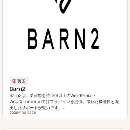
英国
Barn2
Barn2は、受賞歴を持つ19以上のWordPress・
WooCommerce向けプラグインを提供。優れた機能性と充
実したサポートが魅力です。…
2026年06月22日
更新日