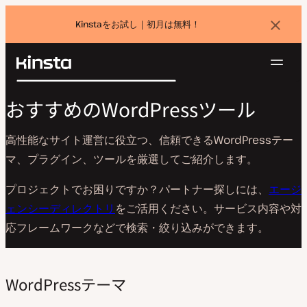
Kinstaをお試し｜初月は無料！
バ
ナ
ー
を
ナ
閉
Kinsta®
検
じ
ビ
プラットフォーム
る
おすすめのWordPressツール
索
ゲ
ソリューション
ログイン
無料でお試し
ー
価格設定
高性能なサイト運営に役立つ、信頼できるWordPressテー
リソース
シ
マ、プラグイン、ツールを厳選してご紹介します。
お問い合わせ
ョ
ン
プロジェクトでお困りですか？パートナー探しには、
エージ
ェンシーディレクトリ
をご活用ください。サービス内容や対
応フレームワークなどで検索・絞り込みができます。
WordPressテーマ