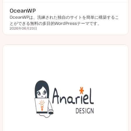
OceanWP
OceanWPは、洗練された独自のサイトを簡単に構築するこ
とができる無料の多目的WordPressテーマです。
2026年06月23日
更新日