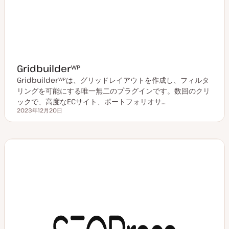
Gridbuilderᵂᴾ
Gridbuilderᵂᴾは、グリッドレイアウトを作成し、フィルタ
リングを可能にする唯一無二のプラグインです。数回のクリ
ックで、高度なECサイト、ポートフォリオサ…
2023年12月20日
更新日