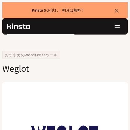
Kinstaをお試し｜初月は無料！
バ
ナ
ー
を
ナ
閉
Kinsta®
検
じ
ビ
プラットフォーム
る
索
ゲ
ソリューション
ログイン
無料でお試し
ー
Home
会社
Weglot
おすすめのWordPressツール
価格設定
リソース
シ
Weglot
お問い合わせ
ョ
ン