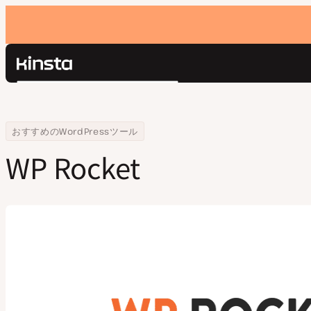
Kinsta®
検
プラットフォーム
索
ソリューション
ログイン
Home
会社
WP Rocket
おすすめのWordPressツール
価格設定
リソース
WP Rocket
お問い合わせ