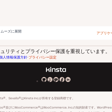
スムーズに展開
アプリケ
はセキュリティとプライバシー保護を重視しています。
個人情報保護方針
プライバシー設定
Kinsta
Kinsta
Kinsta
Kinsta
Kinsta
の
の
の
の
の
GitHub
X
YouTube
Facebook
LinkedIn
insta®、Sevalla®はKinsta Inc.が所有する登録商標です。
ア
ペ
標Woo®並びにWooCommerce®はWooCommerce, Inc.の知的財産です。Wo
カ
ー