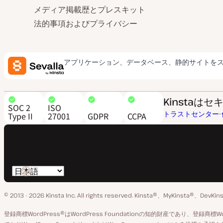
メディア掲載歴とプレスキット
法的事項およびプライバシー
アプリケーション、データベース、静的サイトを
Kinsta
SOC 2
ISO
トラストセンター
Type II
27001
GDPR
CCPA
言
語
© 2013 - 2026 Kinsta Inc. All rights reserved.
Kinsta®、MyKinsta®、DevK
の
切
登録商標WordPress®はWordPress Foundationの知的財産であり、登録商