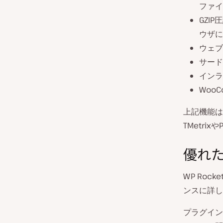
ファイ
GZI
ウザに
ウェブ
サード
インラ
Woo
上記機能は
TMetri
優れ
WP Ro
ンスに詳し
プラグイン