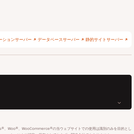
ーションサーバー
データベースサーバー
静的サイトサーバー
rdPress®、Woo®、WooCommerce®の当ウェブサイトでの使用は識別のみを目的とし