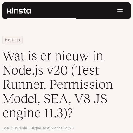
Navig
Kinsta®
Zoeken
Platform
Oplossingen
Inloggen
Probeer gratis
Home
Hulpbronnen
Blog
Wat is er nieuw in Node.js v20 (Test Runner, Permission Model, SEA
Node.js
Prijzen
Bronnen
Wat is er nieuw in
Contact
Node.js v20 (Test
Runner, Permission
Model, SEA, V8 JS
engine 11.3)?
Auteur
Joel Olawanle
Bijgewerkt
22 mei 2023