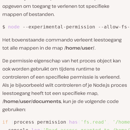
opgeven om toegang te verlenen tot specifieke
mappen of bestanden.
$ 
node
 --experimental-permission --allow-fs-
Het bovenstaande commando verleent leestoegang
tot alle mappen in de map
/home/user/
.
De permissie-eigenschap van het proces object kan
ook worden gebruikt om tijdens runtime te
controleren of een specifieke permissie is verleend.
Als je bijvoorbeeld wilt controleren of je Node.js proces
leestoegang heeft tot een specifieke map,
/home/user/documents
, kun je de volgende code
gebruiken:
if
(
process
.
permission
.
has
(
'fs.read'
,
'/home