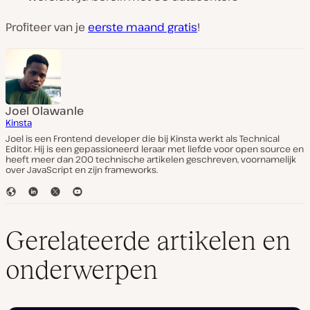
Profiteer van je
eerste maand gratis
!
Joel Olawanle
Kinsta
Joel is een Frontend developer die bij Kinsta werkt als Technical
Editor. Hij is een gepassioneerd leraar met liefde voor open source en
heeft meer dan 200 technische artikelen geschreven, voornamelijk
over JavaScript en zijn frameworks.
W
L
T
Y
e
i
w
o
b
n
i
u
s
k
t
T
Gerelateerde artikelen en
i
e
t
u
t
d
e
b
onderwerpen
e
I
r
e
n