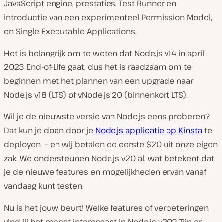
JavaScript engine, prestaties, Test Runner en
introductie van een experimenteel Permission Model,
en Single Executable Applications.
Het is belangrijk om te weten dat Node.js v14 in april
2023 End-of-Life gaat, dus het is raadzaam om te
beginnen met het plannen van een upgrade naar
Node.js v18 (LTS) of vNode.js 20 (binnenkort LTS).
Wil je de nieuwste versie van Node.js eens proberen?
Dat kun je doen door je
Node.js applicatie op Kinsta
te
deployen – en wij betalen de eerste $20 uit onze eigen
zak. We ondersteunen Node.js v20 al, wat betekent dat
je de nieuwe features en mogelijkheden ervan vanaf
vandaag kunt testen.
Nu is het jouw beurt! Welke features of verbeteringen
vind jij het meest interessant in Node.js v20? Zijn er