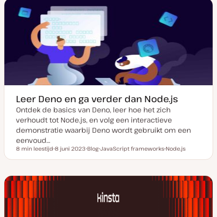
Leer Deno en ga verder dan Node.js
Ontdek de basics van Deno, leer hoe het zich
verhoudt tot Node.js, en volg een interactieve
demonstratie waarbij Deno wordt gebruikt om een
eenvoud…
8 min leestijd
8 juni 2023
Blog
JavaScript frameworks
Node.js
Leestijd
D
P
O
O
a
o
n
n
t
s
d
d
u
t
e
e
m
t
r
r
v
y
w
w
a
p
e
e
n
e
r
r
u
p
p
p