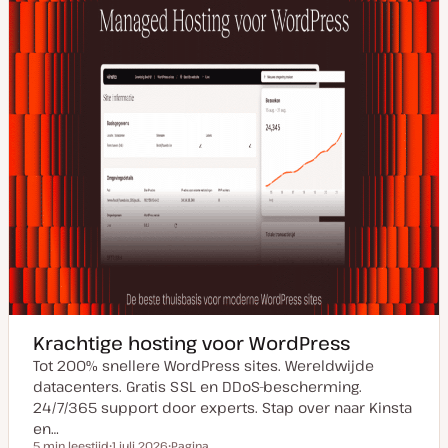
d
a
t
e
Krachtige hosting voor WordPress
Tot 200% snellere WordPress sites. Wereldwijde
datacenters. Gratis SSL en DDoS-bescherming.
24/7/365 support door experts. Stap over naar Kinsta
en…
5 min leestijd
1 juli 2026
Pagina