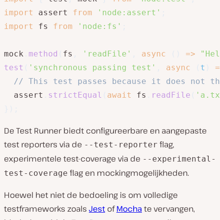
import
 assert 
from
'node:assert'
;
import
 fs 
from
'node:fs'
;
mock
.
method
(
fs
,
'readFile'
,
async
(
)
=>
"Hel
test
(
'synchronous passing test'
,
async
(
t
)
=
// This test passes because it does not th
  assert
.
strictEqual
(
await
 fs
.
readFile
(
'a.tx
}
)
;
De Test Runner biedt configureerbare en aangepaste
test reporters via de
flag,
--test-reporter
experimentele test-coverage via de
--experimental-
flag en mockingmogelijkheden.
test-coverage
Hoewel het niet de bedoeling is om volledige
testframeworks zoals
Jest
of
Mocha
te vervangen,