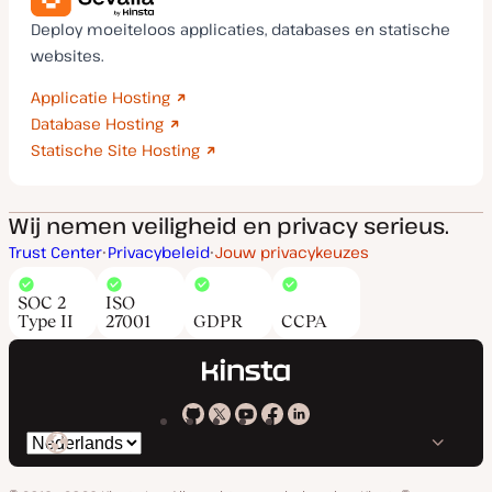
Deploy moeiteloos applicaties, databases en statische
websites.
Applicatie Hosting
Database Hosting
Statische Site Hosting
Wij nemen veiligheid en privacy serieus.
Trust Center
Privacybeleid
Jouw privacykeuzes
SOC 2
ISO
Type II
27001
GDPR
CCPA
Kinsta
Kinsta
Kinsta
Kinsta
Kinsta
Selecteer
op
op
op
op
op
taal
GitHub
X
YouTube
Facebook
Linkedin