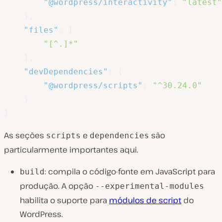
"@wordpress/interactivity"
:
"latest"
}
,
"files"
:
[
"[^.]*"
]
,
"devDependencies"
:
{
"@wordpress/scripts"
:
"^30.24.0"
}
}
As seções
e
são
scripts
dependencies
particularmente importantes aqui.
: compila o código-fonte em JavaScript para
build
produção. A opção
--experimental-modules
habilita o suporte para
módulos de script
do
WordPress.