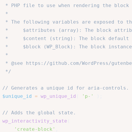
 * PHP file to use when rendering the block 
 *

 * The following variables are exposed to th
 *     $attributes (array): The block attrib
 *     $content (string): The block default 
 *     $block (WP_Block): The block instance
 *

 * @see https://github.com/WordPress/gutenbe
 */
// Generates a unique id for aria-controls.
$unique_id
=
wp_unique_id
(
'p-'
)
;
// Adds the global state.
wp_interactivity_state
(
'create-block'
,