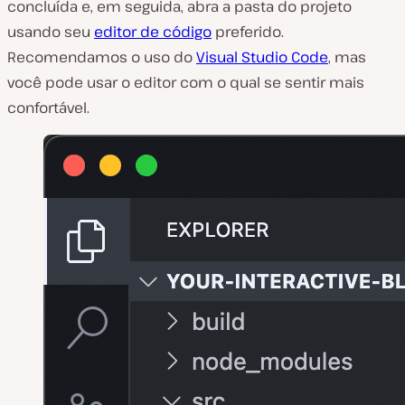
concluída e, em seguida, abra a pasta do projeto
usando seu
editor de código
preferido.
Recomendamos o uso do
Visual Studio Code
, mas
você pode usar o editor com o qual se sentir mais
confortável.