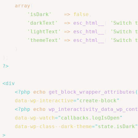
array
(
'isDark'
=>
false
,
'darkText'
=>
esc_html__
(
'Switch t
'lightText'
=>
esc_html__
(
'Switch t
'themeText'
=>
esc_html__
(
'Switch t
)
)
;
?>
<
div
<?php
echo
get_block_wrapper_attributes
(
data-wp-interactive
=
"
create-block
"
<?php
echo
wp_interactivity_data_wp_cont
data-wp-watch
=
"
callbacks.logIsOpen
"
data-wp-class--dark-theme
=
"
state.isDark
"
>