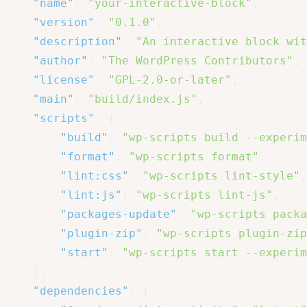
"name"
:
"your-interactive-block"
,
"version"
:
"0.1.0"
,
"description"
:
"An interactive block wit
"author"
:
"The WordPress Contributors"
,
"license"
:
"GPL-2.0-or-later"
,
"main"
:
"build/index.js"
,
"scripts"
:
{
"build"
:
"wp-scripts build --experim
"format"
:
"wp-scripts format"
,
"lint:css"
:
"wp-scripts lint-style"
,
"lint:js"
:
"wp-scripts lint-js"
,
"packages-update"
:
"wp-scripts packa
"plugin-zip"
:
"wp-scripts plugin-zip
"start"
:
"wp-scripts start --experim
}
,
"dependencies"
:
{