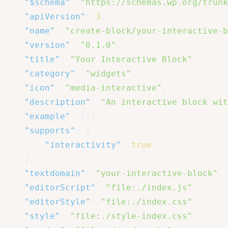
"$schema"
:
"https://schemas.wp.org/trunk
"apiVersion"
:
3
,
"name"
:
"create-block/your-interactive-b
"version"
:
"0.1.0"
,
"title"
:
"Your Interactive Block"
,
"category"
:
"widgets"
,
"icon"
:
"media-interactive"
,
"description"
:
"An interactive block wit
"example"
:
{
}
,
"supports"
:
{
"interactivity"
:
true
}
,
"textdomain"
:
"your-interactive-block"
,
"editorScript"
:
"file:./index.js"
,
"editorStyle"
:
"file:./index.css"
,
"style"
:
"file:./style-index.css"
,