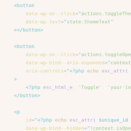
<
button
data-wp-on--click
=
"
actions.toggleThe
data-wp-text
=
"
state.themeText
"
>
</
button
>
<
button
data-wp-on--click
=
"
actions.toggleOpe
data-wp-bind--aria-expanded
=
"
context
aria-controls
=
"
<?php
echo
esc_attr
(
>
<?php
esc_html_e
(
'Toggle'
,
'your-in
</
button
>
<
p
id
=
"
<?php
echo
esc_attr
(
$unique_id
data-wp-bind--hidden
=
"
!context.isOpe