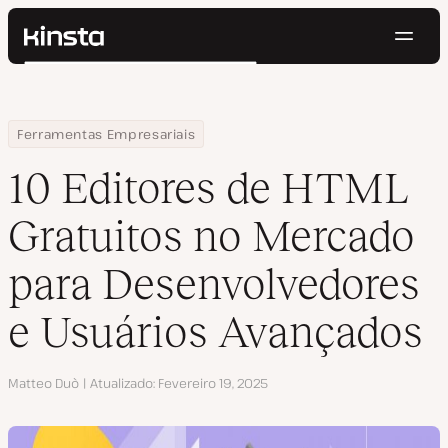
Nave
Kinsta®
Pesquisar
Plataforma
Soluções
Login
Testar gratuitamente
Home
Centro de Recursos
Blog
10 Editores de HTML Gratuitos no Mercado para Desenvolvedore
Ferramentas Empresariais
Preços
Recursos
10 Editores de HTML
Contato
Gratuitos no Mercado
para Desenvolvedores
e Usuários Avançados
Autor
Matteo Duò
Atualizado
Fevereiro 19, 2025