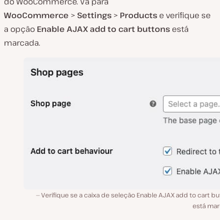
do WooCommerce. Vá para
WooCommerce
>
Settings
>
Products
e verifique se
a opção
Enable AJAX add to cart buttons
está
marcada.
Verifique se a caixa de seleção Enable AJAX add to cart b
está mar