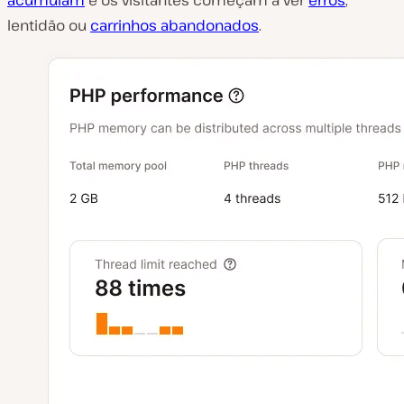
acumulam
e os visitantes começam a ver
erros
,
lentidão ou
carrinhos abandonados
.