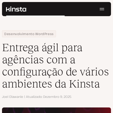
Nave
Kinsta®
Pesquisar
Plataforma
Soluções
Login
Testar gratuitamente
Home
Centro de Recursos
Blog
Entrega ágil para agências com a configuração de vários ambien
Desenvolvimento WordPress
Preços
Recursos
Entrega ágil para
Contato
agências com a
configuração de vários
ambientes da Kinsta
Autor
Joel Olawanle
Atualizado
Dezembro 9, 2025