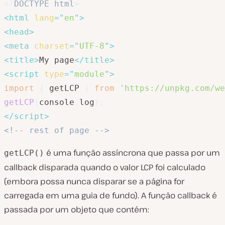
<!
DOCTYPE
html
>
<
html
lang
=
"
en
"
>
<
head
>
<
meta
charset
=
"
UTF-8
"
>
<
title
>
My page
</
title
>
<
script
type
=
"
module
"
>
import
{
 getLCP 
}
from
'https://unpkg.com/we
getLCP
(
console
.
log
)
;
</
script
>
<!-- rest of page -->
é uma função assíncrona que passa por um
getLCP()
callback disparada quando o valor LCP foi calculado
(embora possa nunca disparar se a página for
carregada em uma guia de fundo). A função callback é
passada por um objeto que contém: