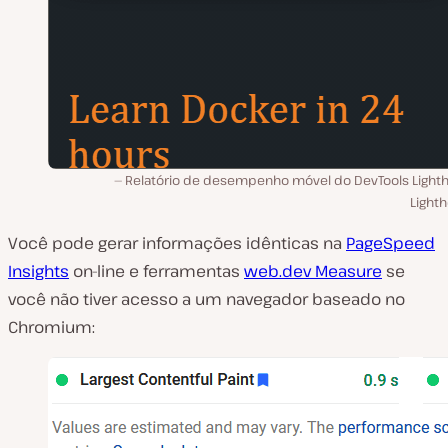
Relatório de desempenho móvel do DevTools Light
Light
Você pode gerar informações idênticas na
PageSpeed
Insights
on-line e ferramentas
web.dev Measure
se
você não tiver acesso a um navegador baseado no
Chromium: