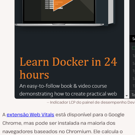
Indicador LCP do painel de desempenho DevT
A
extensão Web Vitals
está disponível para o Google
Chrome, mas pode ser instalada na maioria dos
navegadores baseados no Chromium. Ele calcula o