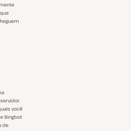
lmente
 que
 cheguem
ma
servidor.
quais você
e Bingbot
o de