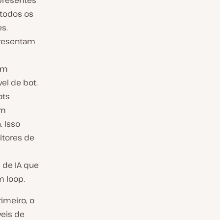
 presentes
 todos os
s.
presentam
am
el de bot.
ots
am
 Isso
itores de
 de IA que
m loop.
imeiro, o
eis de