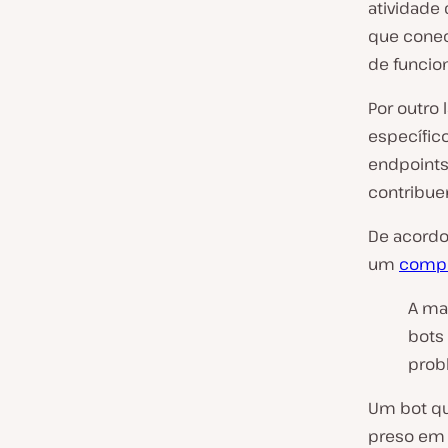
atividade 
que conec
de funcion
Por outro 
específic
endpoints
contribue
De acordo 
um
compo
A ma
bots
prob
Um bot qu
preso em u