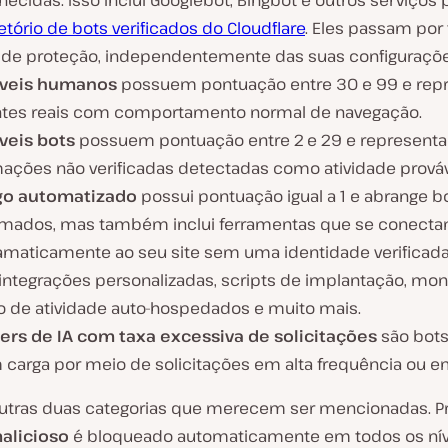
ecidas. Isso inclui Googlebot, Bingbot e outros serviços
etório de bots verificados do Cloudflare
. Eles passam por
s de proteção, independentemente das suas configuraçõe
áveis humanos
possuem pontuação entre 30 e 99 e re
antes reais com comportamento normal de navegação.
veis bots
possuem pontuação entre 2 e 29 e represent
ações não verificadas detectadas como atividade prováv
go automatizado
possui pontuação igual a 1 e abrange b
rmados, mas também inclui ferramentas que se conect
amaticamente ao seu site sem uma identidade verificada.
 integrações personalizadas, scripts de implantação, mon
 de atividade auto-hospedados e muito mais.
ers de IA com taxa excessiva de solicitações
são bots
 carga por meio de solicitações em alta frequência ou e
utras duas categorias que merecem ser mencionadas. Pr
alicioso
é bloqueado automaticamente em todos os nív