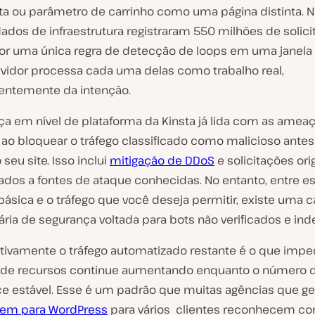
ta ou parâmetro de carrinho como uma página distinta. 
dados de infraestrutura registraram 550 milhões de solic
 por uma única regra de detecção de loops em uma janela
ervidor processa cada uma delas como trabalho real,
ntemente da intenção.
ça em nível de plataforma da Kinsta já lida com as amea
 ao bloquear o tráfego classificado como malicioso antes
seu site. Isso inclui
mitigação de DDoS
e solicitações or
iados a fontes de ataque conhecidas. No entanto, entre e
básica e o tráfego que você deseja permitir, existe uma
ria de segurança voltada para bots não verificados e ind
eletivamente o tráfego automatizado restante é o que imp
e recursos continue aumentando enquanto o número de
 estável. Esse é um padrão que muitas agências que g
em para WordPress
para vários clientes reconhecem 