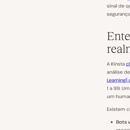
sinal de 
segurança
Ente
real
A Kinsta
c
análise de
Learning) 
1 a 99. U
um humano
Existem c
Bots 