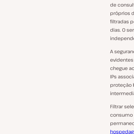
de consul
próprios 
filtradas
dias. O s
independe
A seguran
evidentes
chegue ao 
IPs assoc
proteção 
intermediá
Filtrar s
consumo d
permanece
hospedag