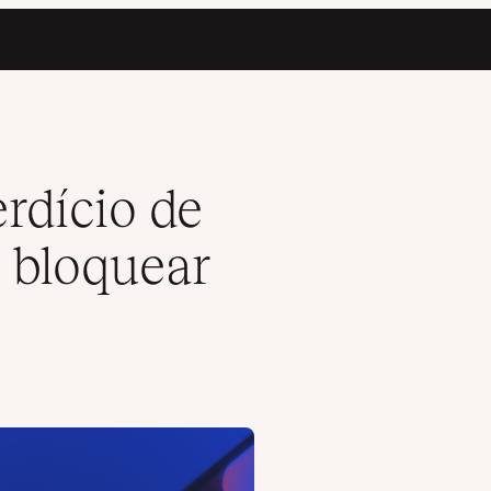
suários legítimos
rdício de
 bloquear