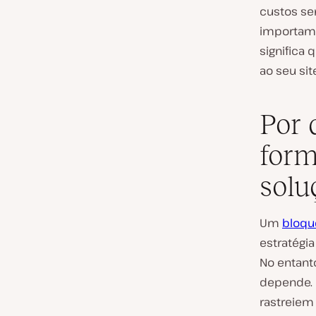
custos se
importam.
significa
ao seu sit
Por 
form
solu
Um
bloqu
estratégia
No entant
depende. 
rastreiem