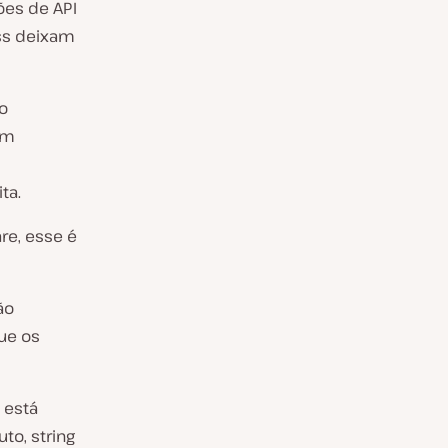
ões de API
ss deixam
o
am
ta.
re, esse é
ão
ue os
 está
to, string