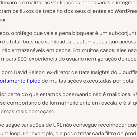
deixam de realizar as verificações necessárias e integraç
tam os fluxos de trabalho dos seus clientes ao WordPre
ar.
lado, o tráfego que vale a pena bloquear é um subconjunt
o do total: bots não verificados e automações que acess
 não armazenáveis em cache. Em muitos casos, eles não
m para SEO, experiência do usuário nem geração de recei
com David Belson, ex-diretor de Data Insights do Cloudfla
rtamento típico
de muitas ações executadas por bots:
ior parte do que estamos observando não é maliciosa. S
 se comportando de forma ineficiente em escala, e é aí q
lemas reais começam.
e segue variações de URL não consegue reconhecer que
m loop. Por exemplo, ele pode tratar cada filtro de produ