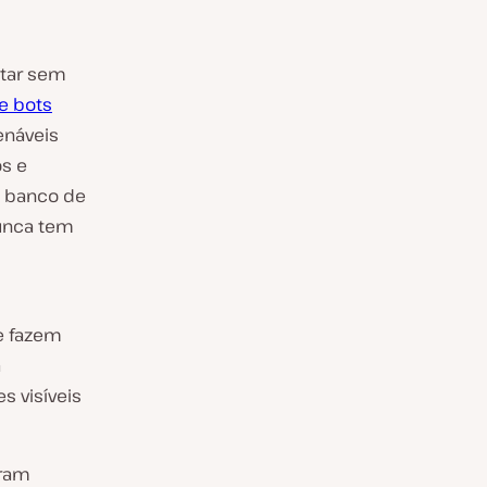
ntar sem
e bots
enáveis
os e
o banco de
nunca tem
,
de fazem
a
s visíveis
eram