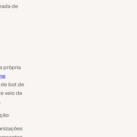
amada de
 própria
ine
 de bot de
e veio de
.
ção:
anizações