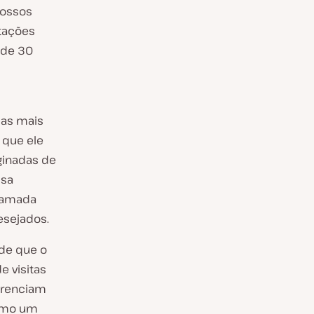
Nossos
itações
 de 30
ças mais
 que ele
iginadas de
ssa
 camada
esejados.
ede que o
 visitas
erenciam
como um