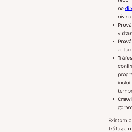
reconh
no
dir
nívei
Prov
visit
Prová
autom
Tráfe
confi
progr
inclui
tempo
Crawl
geram
Existem o
tráfego m