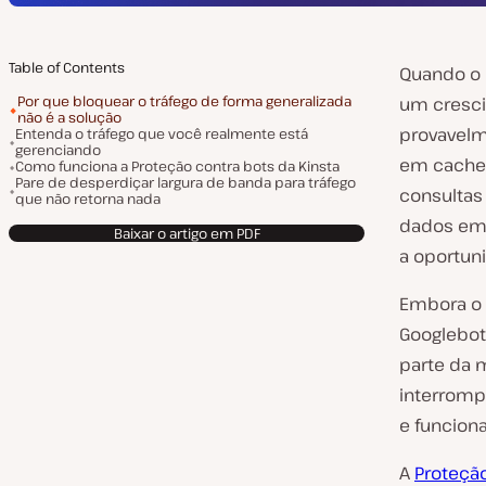
Table of Contents
Quando o 
Por que bloquear o tráfego de forma generalizada
um cresci
não é a solução
provavelm
Entenda o tráfego que você realmente está
gerenciando
em cache,
Como funciona a Proteção contra bots da Kinsta
Pare de desperdiçar largura de banda para tráfego
consultas
que não retorna nada
dados em 
Baixar o artigo em PDF
a oportun
Embora o i
Googlebot
parte da 
interromp
e funcion
A
Proteção