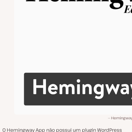
Hemingwa
O Hemingway App não possui um plugin WordPress