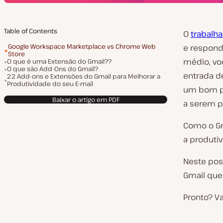
Table of Contents
O
trabalh
Google Workspace Marketplace vs Chrome Web
e respond
Store
médio, vo
O que é uma Extensão do Gmail??
O que são Add-Ons do Gmail?
entrada d
22 Add-ons e Extensões do Gmail para Melhorar a
Produtividade do seu E-mail
um bom pe
Baixar o artigo em PDF
a serem pr
Como o Gm
a produti
Neste pos
Gmail que
Pronto? 