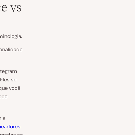
e vs
minologia.
ionalidade
ntegram
Eles se
(que você
você
m a
ueadores