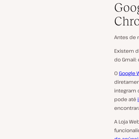
Goog
Chr
Antes de m
Existem d
do Gmail:
O
Google 
diretame
integram 
pode até
encontrar
A Loja We
funcional