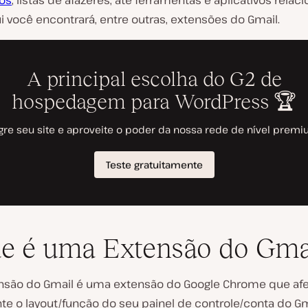
os
, listas de afazeres, até ferramentas e aplicativos rela
i você encontrará, entre outras, extensões do Gmail.
e é uma Extensão do Gma
são do Gmail é uma extensão do Google Chrome que afe
te o layout/função do seu painel de controle/conta do Gm