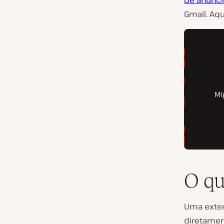
de anúnci
Gmail. Aqu
O qu
Uma exten
diretamen