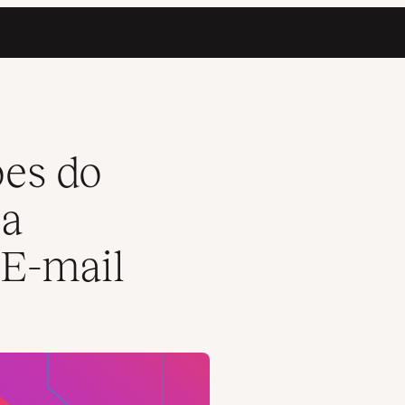
do seu E-mail
ões do
 a
 E-mail