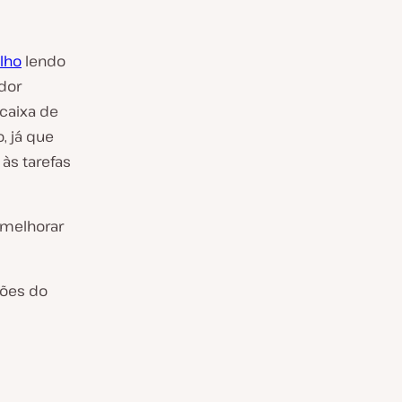
lho
lendo
dor
caixa de
, já que
às tarefas
 melhorar
sões do