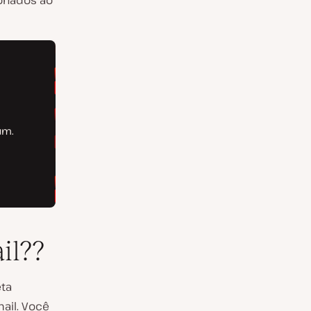
cionados ao
il??
ta
ail. Você