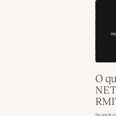
O qu
NET
RMI
Se você c