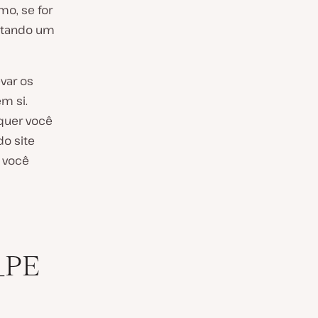
o, se for
sitando um
var os
m si.
 quer você
do site
e você
_PE