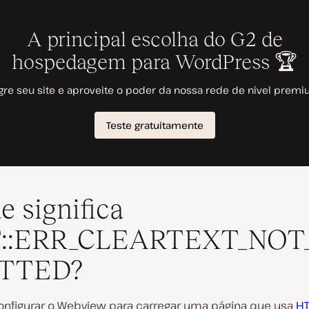
e significa
::ERR_CLEARTEXT_NOT
TTED?
onfigurar o Webview para carregar uma página que usa
HT