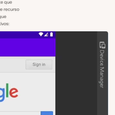
te que
te recurso
que
ivos: