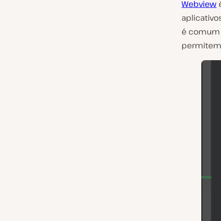
Webview
é
aplicativ
é comum e
permitem 