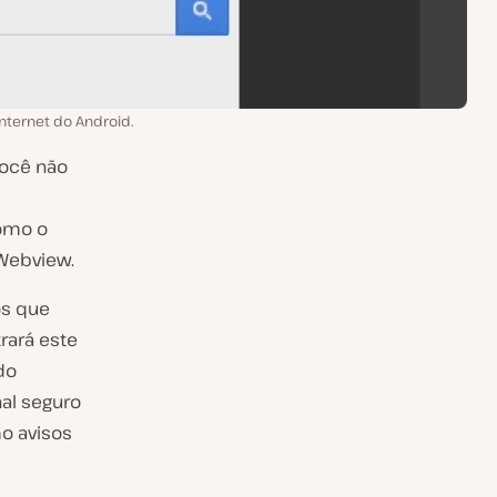
internet do Android.
você não
como o
Webview.
os que
rará este
do
al seguro
o avisos