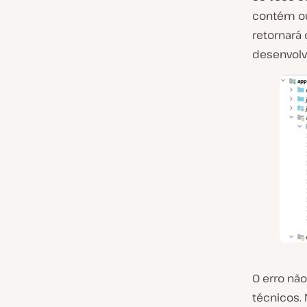
contém ou
retornará
desenvolv
O erro não
técnicos.