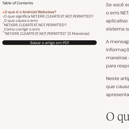
Table of Contents
Se você e
O que é o Android Webview?
o erro NE
O que significa NET::ERR_CLEARTEXT_NOT_PERMITTED?
aplicativo
O que causa o erro
NET::ERR_CLEARTEXT_NOT_PERMITTED?
sistema op
Como corrigir o erro
“NET::ERR_CLEARTEXT_NOT_PERMITTED” (3 Maneiras)
A mensage
Baixar o artigo em PDF
informaçõ
maneiras 
para resp
Neste arti
que causa
apresenta
O qu