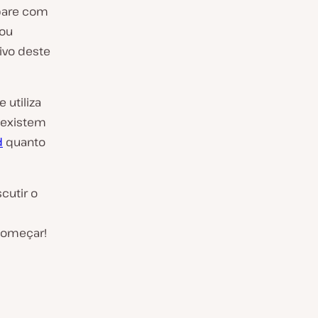
epare com
 ou
sivo deste
 utiliza
, existem
d
quanto
cutir o
começar!