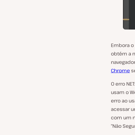
Embora o 
obtém a 
navegador
Chrome
s
O erro NET
usam o We
erro ao u
acessar 
com um na
“Não Segur