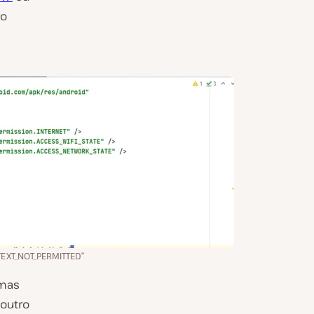
vo
TEXT_NOT_PERMITTED”
emas
outro