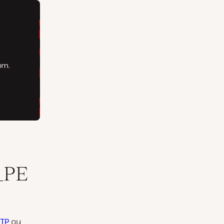
_PE
TP
ou