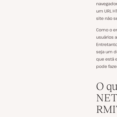
navegador
um URL HT
site não s
Como o err
usuários 
Entretant
seja um d
que está e
pode faze
O qu
NET
RMI