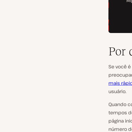
Por 
Se você é
preocupam
mais rápi
usuário.
Quando co
tempos de
página in
número d