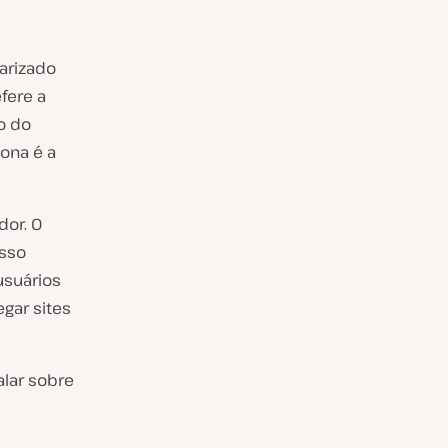
arizado
fere a
o do
ona é a
or. O
Isso
usuários
gar sites
lar sobre