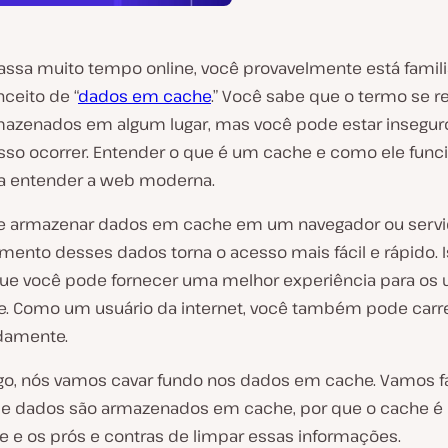
assa muito tempo online, você provavelmente está famili
ceito de “
dados em cache
.” Você sabe que o termo se re
mazenados
em algum lugar
, mas você pode estar insegur
sso ocorrer. Entender o que é um cache e como ele funci
a entender a web moderna.
 armazenar dados em cache em um navegador ou servid
ento desses dados torna o acesso mais fácil e rápido. 
 que você pode fornecer uma melhor experiência para os 
te. Como um usuário da internet, você também pode carre
damente.
igo, nós vamos cavar fundo nos dados em cache. Vamos fa
de dados são armazenados em cache, por que o cache é
e e os prós e contras de limpar essas informações.