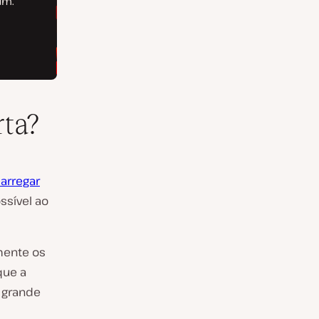
ta?
arregar
ssível ao
mente os
que a
m grande