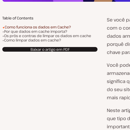
Table of Contents
Se você p
Como funciona os dados em Cache?
com o con
Por que dados em cache importa?
dados ar
Os prós e contras de limpar os dados em cache
Como limpar dados em cache?
porquê di
Baixar o artigo em PDF
chave par
Você pode
armazenam
significa
do seu si
mais rapi
Neste art
que tipo 
important