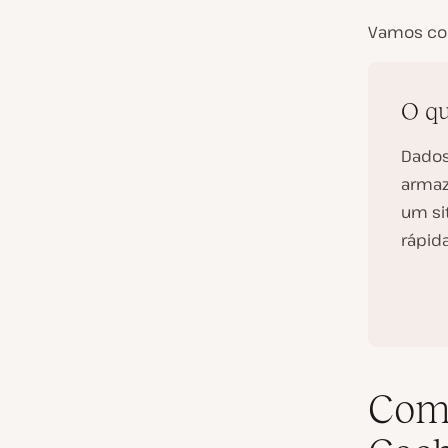
Vamos co
O qu
Dados
armaz
um sit
rápid
Como