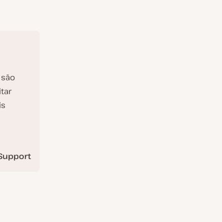
 são
tar
is
Support