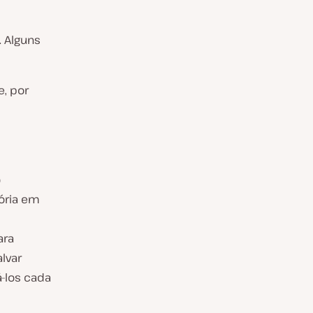
. Alguns
, por
o
ória em
ara
lvar
-los cada