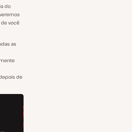
ia do
queremos
 de você
odas as
lmente
depois de