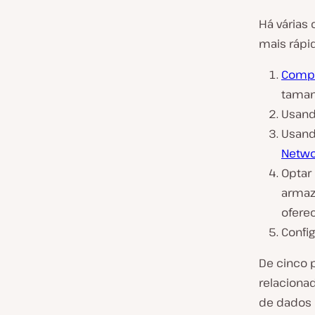
Há várias 
mais rápid
Compr
taman
Usan
Usan
Netwo
Optar
armaz
ofere
Confi
De cinco 
relaciona
de dados é