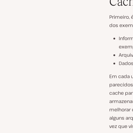
Cac
Primeiro,
dos exem
Infor
exempl
Arqui
Dados
Em cada u
parecidos
cache par
armazenar
melhorar 
alguns ar
vez que vi