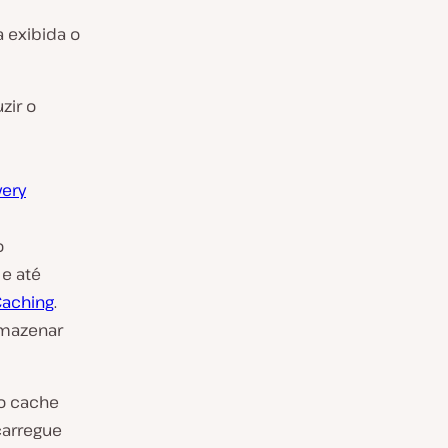
a exibida o
zir o
very
o
e até
Caching
.
rmazenar
 o cache
carregue