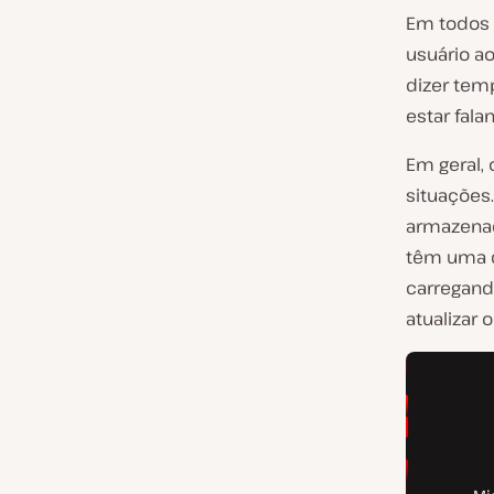
Em todos 
usuário a
dizer tem
estar fala
Em geral,
situações
armazenad
têm uma d
carregand
atualizar o