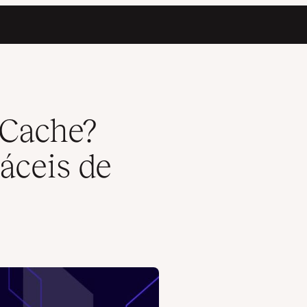
r
 Cache?
áceis de