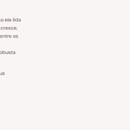
o ele lida
 cresce,
entre os
robusta
eus