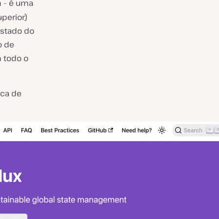
– é uma
a
perior)
estado do
o de
m todo o
eca de