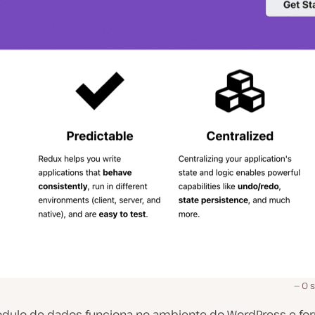
O s
ódulo de dados funciona no ambiente do WordPress e fo