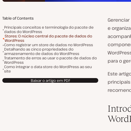
Table of Contents
Gerenciar
Principais conceitos e terminologia do pacote de
e organiz
dados do WordPress
acompanha
Stores: O núcleo central do pacote de dados do
WordPress
component
Como registrar um store de dados no WordPress
Detalhando as cinco propriedades do
WordPress
armazenamento de dados do WordPress
Tratamento de erros ao usar o pacote de dados do
para o ge
WordPress
Como integrar o data store do WordPress ao seu
site
Este arti
Baixar o artigo em PDF
principai
recomend
Intro
Word