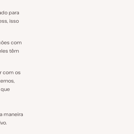
ado para
ss, isso
ções com
eles têm
ir com os
ternos,
 que
ma maneira
vo.