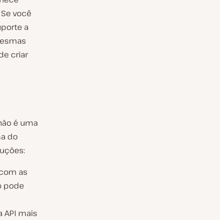
 Se você
uporte a
 mesmas
e criar
 não é uma
ma do
luções:
 com as
ão pode
 API mais