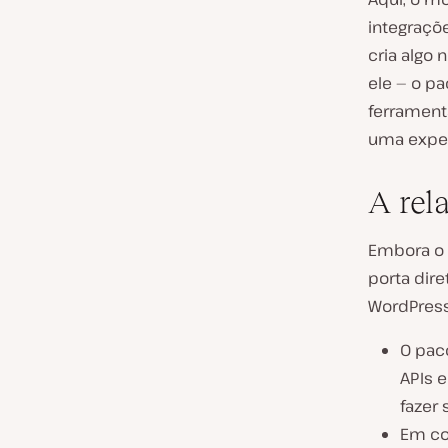
integraçõ
cria algo 
ele — o p
ferrament
uma exper
A rel
Embora o 
porta dir
WordPress
O pac
APIs 
fazer
Em co