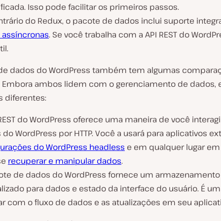
ficada. Isso pode facilitar os primeiros passos.
trário do Redux, o pacote de dados inclui suporte integr
 assíncronas
. Se você trabalha com a API REST do WordPre
il.
 de dados do WordPress também tem algumas compara
. Embora ambos lidem com o gerenciamento de dados, 
s diferentes:
 REST do WordPress oferece uma maneira de você interag
 do WordPress por HTTP. Você a usará para aplicativos ex
gurações do WordPress headless
e em qualquer lugar em
se
recuperar e manipular dados
.
ote de dados do WordPress fornece um armazenamento
alizado para dados e estado da interface do usuário. É u
ar com o fluxo de dados e as atualizações em seu aplicati