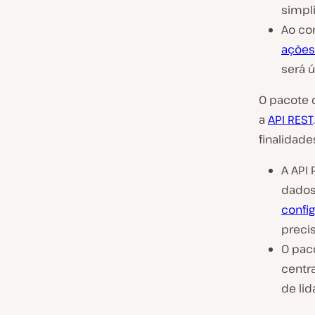
simpli
Ao con
ações
será út
O pacote
a
API REST
finalidade
A API
dados
confi
preci
O pac
centr
de lid