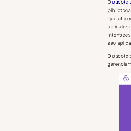
O
pacote 
bibliotec
que ofere
aplicativo
interface
seu aplica
O pacote 
gerenciam