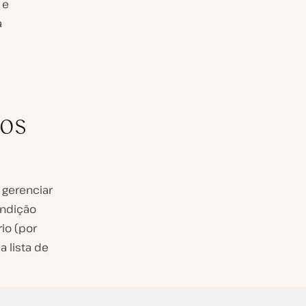
 e
a
dos
 gerenciar
ondição
rio (por
 lista de