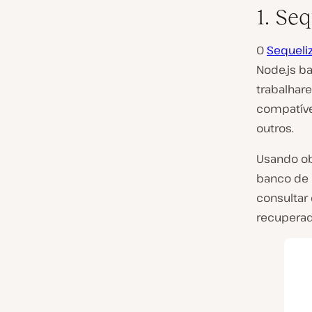
1. Seq
O
Sequeli
Node.js b
trabalhar
compatív
outros.
Usando ob
banco de 
consultar 
recuperad