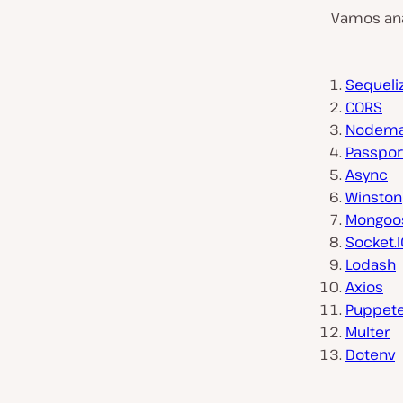
Vamos anal
Sequeli
CORS
Nodema
Passpor
Async
Winston
Mongoo
Socket.I
Lodash
Axios
Puppet
Multer
Dotenv