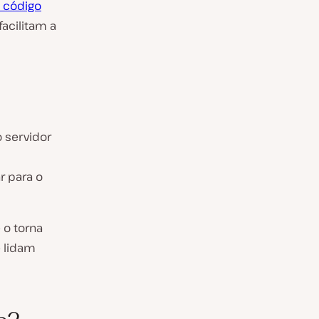
e código
facilitam a
 servidor
r para o
 o torna
e lidam