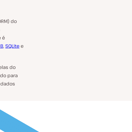
ORM) do
a
e é
DB
,
SQLite
e
elas do
ado para
s dados