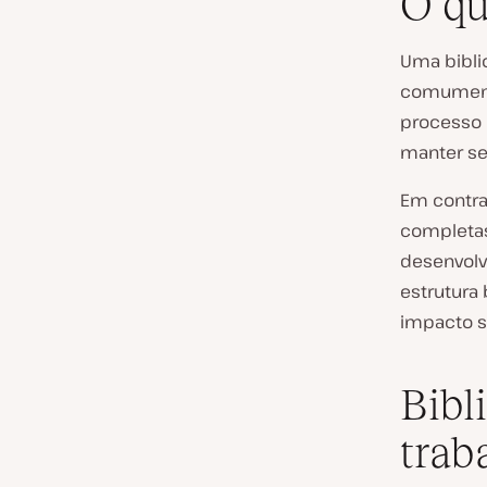
O qu
Uma biblio
comumente
processo 
manter seu
Em contra
completas
desenvolv
estrutura
impacto si
Bibl
trab