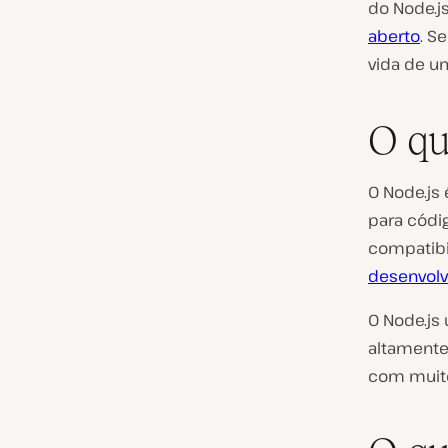
do Node.js
aberto
. S
vida de u
O qu
O Node.js
para códig
compatibi
desenvol
O Node.js
altamente
com muit