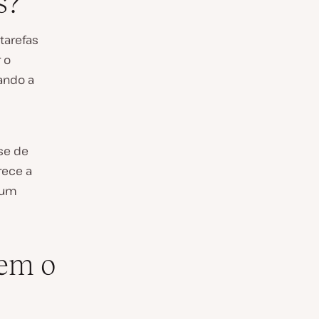
s?
tarefas
 o
ando a
se de
rece a
 um
zem o