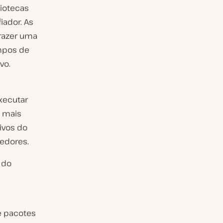
liotecas
iador. As
razer uma
empos de
vo.
xecutar
o mais
ivos do
edores.
 do
e pacotes