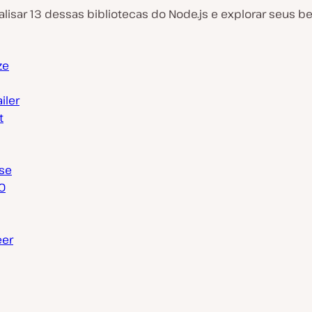
isar 13 dessas bibliotecas do Node.js e explorar seus be
ze
iler
t
se
O
eer