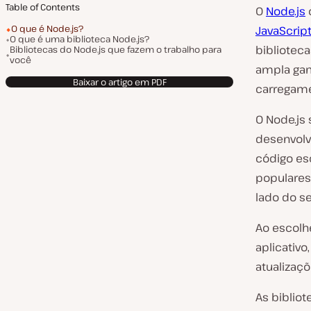
Table of Contents
O
Node.js
O que é Node.js?
JavaScrip
O que é uma biblioteca Node.js?
bibliotec
Bibliotecas do Node.js que fazem o trabalho para
você
ampla gam
Baixar o artigo em PDF
carregame
O Node.js
desenvolv
código es
populares
lado do s
Ao escolh
aplicativo
atualizaç
As biblio