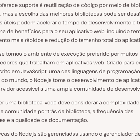
oferece suporte à reutilização de código por meio de bib
t
, mas a escolha das melhores bibliotecas pode ser desaf
as úteis podem acelerar o tempo de desenvolvimento e t
a de benefícios para o seu aplicativo web, incluindo t
nto mais rápidos e redução do tamanho total do aplicati
 se tornou o ambiente de execução preferido por muitos
edores que trabalham em aplicativos web. Criado para e
crito em JavaScript, uma das linguagens de programaçã
 do mundo, o Node.js torna o desenvolvimento de aplicat
ervidor acessível a uma ampla comunidade de desenvolv
er uma biblioteca, você deve considerar a complexidade
, a comunidade por trás da biblioteca, a frequência das
ões e a qualidade da documentação.
tecas do Node.js são gerenciadas usando o gerenciador d