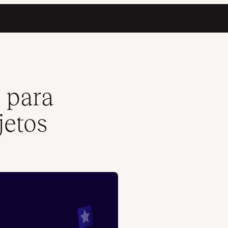
s para
jetos