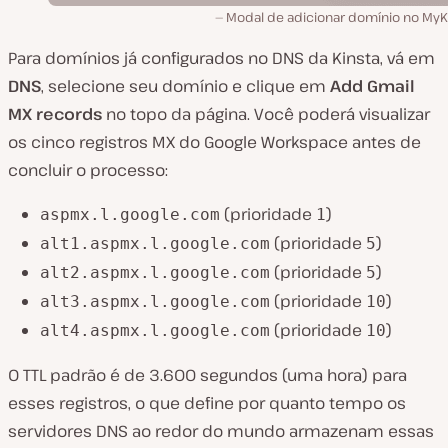
Modal de adicionar domínio no MyKi
Para domínios já configurados no DNS da Kinsta, vá em
DNS
, selecione seu domínio e clique em
Add Gmail
MX records
no topo da página. Você poderá visualizar
os cinco registros MX do Google Workspace antes de
concluir o processo:
(prioridade
)
aspmx.l.google.com
1
(prioridade
)
alt1.aspmx.l.google.com
5
(prioridade
)
alt2.aspmx.l.google.com
5
(prioridade
)
alt3.aspmx.l.google.com
10
(prioridade
)
alt4.aspmx.l.google.com
10
O TTL padrão é de 3.600 segundos (uma hora) para
esses registros, o que define por quanto tempo os
servidores DNS ao redor do mundo armazenam essas