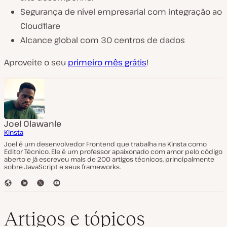
Segurança de nível empresarial com integração ao
Cloudflare
Alcance global com 30 centros de dados
Aproveite o seu
primeiro mês grátis
!
Joel Olawanle
Kinsta
Joel é um desenvolvedor Frontend que trabalha na Kinsta como
Editor Técnico. Ele é um professor apaixonado com amor pelo código
aberto e já escreveu mais de 200 artigos técnicos, principalmente
sobre JavaScript e seus frameworks.
S
L
T
Y
i
i
w
o
t
n
i
u
e
k
t
T
Artigos e tópicos
e
t
u