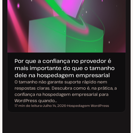
Por que a confiança no provedor é
mais importante do que o tamanho
dele na hospedagem empresarial
O tamanho não garante suporte rápido nem
respostas claras. Descubra como é, na prática, a
confiança na hospedagem empresarial para
WordPress quando…
17 min de leitura
Julho 14, 2026
Hospedagem WordPress
Tempo de leitura
D
T
a
ó
t
p
a
i
d
c
e
o
a