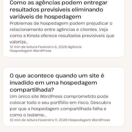
a
Como as agências podem entregar
t
resultados previsíveis eliminando
u
a
variáveis de hospedagem
l
i
Problemas de hospedagem podem prejudicar o
z
a
relacionamento entre agências e clientes. Veja
ç
como a Kinsta oferece resultados previsíveis que
ã
o
valoriza…
12 min de leitura
Fevereiro 6, 2026
Agência
Tempo de leitura
Hospedagem WordPress
D
T
T
a
ó
ó
t
p
p
a
i
i
d
c
c
e
o
o
a
O que acontece quando um site é
t
invadido em uma hospedagem
u
a
compartilhada?
l
i
Um único site WordPress comprometido pode
z
a
colocar todo o seu portfólio em risco. Descubra
ç
por que a hospedagem compartilhada falha e
ã
o
como o isolame…
10 min de leitura
Fevereiro 11, 2026
Hospedagem WordPress
Tempo de leitura
D
T
a
ó
t
p