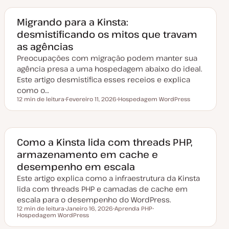
a
i
d
c
e
o
Migrando para a Kinsta:
a
desmistificando os mitos que travam
t
u
as agências
a
l
Preocupações com migração podem manter sua
i
z
agência presa a uma hospedagem abaixo do ideal.
a
Este artigo desmistifica esses receios e explica
ç
ã
como o…
o
12 min de leitura
Fevereiro 11, 2026
Hospedagem WordPress
Tempo de leitura
D
T
a
ó
t
p
a
i
d
c
e
o
Como a Kinsta lida com threads PHP,
a
armazenamento em cache e
t
u
desempenho em escala
a
l
Este artigo explica como a infraestrutura da Kinsta
i
z
lida com threads PHP e camadas de cache em
a
escala para o desempenho do WordPress.
ç
ã
12 min de leitura
Janeiro 16, 2026
Aprenda PHP
o
Tempo de leitura
Hospedagem WordPress
D
T
T
a
ó
ó
t
p
p