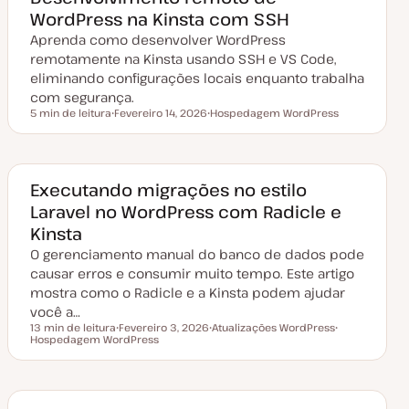
t
WordPress na Kinsta com SSH
u
a
Aprenda como desenvolver WordPress
l
i
remotamente na Kinsta usando SSH e VS Code,
z
a
eliminando configurações locais enquanto trabalha
ç
com segurança.
ã
o
5 min de leitura
Fevereiro 14, 2026
Hospedagem WordPress
Tempo de leitura
D
T
a
ó
t
p
a
i
d
c
e
o
Executando migrações no estilo
a
Laravel no WordPress com Radicle e
t
u
Kinsta
a
l
O gerenciamento manual do banco de dados pode
i
z
causar erros e consumir muito tempo. Este artigo
a
mostra como o Radicle e a Kinsta podem ajudar
ç
ã
você a…
o
13 min de leitura
Fevereiro 3, 2026
Atualizações WordPress
Tempo de leitura
Hospedagem WordPress
D
T
T
a
ó
ó
t
p
p
a
i
i
d
c
c
e
o
o