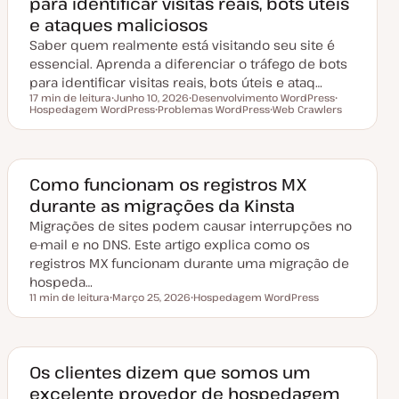
para identificar visitas reais, bots úteis
a
e ataques maliciosos
l
i
Saber quem realmente está visitando seu site é
z
a
essencial. Aprenda a diferenciar o tráfego de bots
ç
para identificar visitas reais, bots úteis e ataq…
ã
o
17 min de leitura
Junho 10, 2026
Desenvolvimento WordPress
Tempo de leitura
Hospedagem WordPress
D
Problemas WordPress
T
Web Crawlers
T
a
T
ó
T
ó
t
ó
p
ó
p
a
p
i
p
i
d
i
c
i
c
e
c
o
c
o
a
o
o
Como funcionam os registros MX
t
durante as migrações da Kinsta
u
a
Migrações de sites podem causar interrupções no
l
i
e-mail e no DNS. Este artigo explica como os
z
a
registros MX funcionam durante uma migração de
ç
hospeda…
ã
o
11 min de leitura
Março 25, 2026
Hospedagem WordPress
Tempo de leitura
D
T
a
ó
t
p
a
i
d
c
e
o
Os clientes dizem que somos um
a
excelente provedor de hospedagem
t