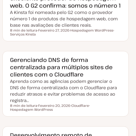
u
web. O G2 confirma: somos o número 1
a
l
A Kinsta foi nomeada pelo G2 como o provedor
i
z
número 1 de produtos de hospedagem web, com
a
base nas avaliações de clientes reais.
ç
ã
8 min de leitura
Fevereiro 27, 2026
Hospedagem WordPress
o
Tempo de leitura
Serviços Kinsta
D
T
T
a
ó
ó
t
p
p
a
i
i
d
c
c
e
o
o
a
Gerenciando DNS de forma
t
centralizada para múltiplos sites de
u
a
clientes com o Cloudflare
l
i
Aprenda como as agências podem gerenciar o
z
a
DNS de forma centralizada com o Cloudflare para
ç
reduzir atrasos e evitar problemas de acesso ao
ã
o
registra…
8 min de leitura
Fevereiro 20, 2026
Cloudflare
Tempo de leitura
Hospedagem WordPress
D
T
T
a
ó
ó
t
p
p
a
i
i
d
c
c
e
o
o
a
Desenvolvimento remoto de