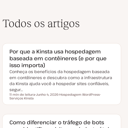
Todos os artigos
Por que a Kinsta usa hospedagem
baseada em contêineres (e por que
isso importa)
Conheça os benefícios da hospedagem baseada
em contêineres e descubra como a infraestrutura
da Kinsta ajuda você a hospedar sites confiáveis,
segur…
11 min de leitura
Junho 4, 2026
Hospedagem WordPress
Tempo de leitura
Serviços Kinsta
D
T
T
a
ó
ó
t
p
p
a
i
i
d
c
c
e
o
o
a
Como diferenciar o tráfego de bots
t
u