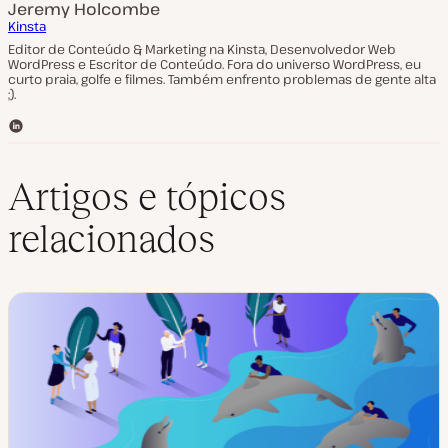
Jeremy Holcombe
Kinsta
Editor de Conteúdo & Marketing na Kinsta, Desenvolvedor Web
WordPress e Escritor de Conteúdo. Fora do universo WordPress, eu
curto praia, golfe e filmes. Também enfrento problemas de gente alta
;).
L
i
n
k
Artigos e tópicos
e
d
relacionados
I
n