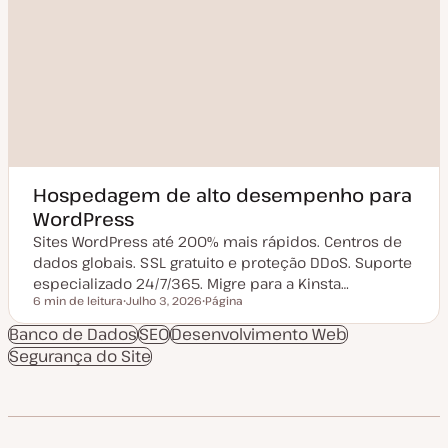
Hospedagem de alto desempenho para
WordPress
Sites WordPress até 200% mais rápidos. Centros de
dados globais. SSL gratuito e proteção DDoS. Suporte
especializado 24/7/365. Migre para a Kinsta…
6 min de leitura
Julho 3, 2026
Página
Tempo de leitura
D
T
a
i
Banco de Dados
SEO
Desenvolvimento Web
t
p
Segurança do Site
a
o
d
d
e
e
a
a
t
r
u
t
a
i
l
g