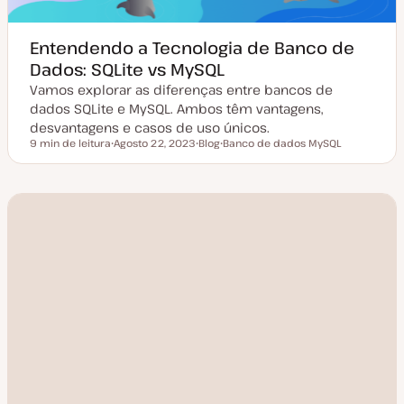
Entendendo a Tecnologia de Banco de
Dados: SQLite vs MySQL
Vamos explorar as diferenças entre bancos de
dados SQLite e MySQL. Ambos têm vantagens,
desvantagens e casos de uso únicos.
9 min de leitura
Agosto 22, 2023
Blog
Banco de dados MySQL
Tempo de leitura
D
T
T
a
i
ó
t
p
p
a
o
i
d
d
c
e
e
o
a
a
t
r
u
t
a
i
l
g
i
o
z
a
ç
ã
o