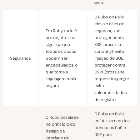
web.
O Ruby on Rails
eleva o nível de
Em Ruby, tudo é
segurança ao
um objeto. Isso
proteger contra
significa que
XSS (cross-site
todos os dados
scripting), evita
Segurança
podem ser
injeção de SQL,
encapsulados, o
proteger contra
que torna a
CSRF (cross-site
linguagem mais
request forgery) e
segura.
evita
vulnerabilidades
de registro.
O Ruby on Rails
O Ruby baseia-se
enfatiza o uso dos
no princípio do
princípios CoC e
design da
DRY para
interface do