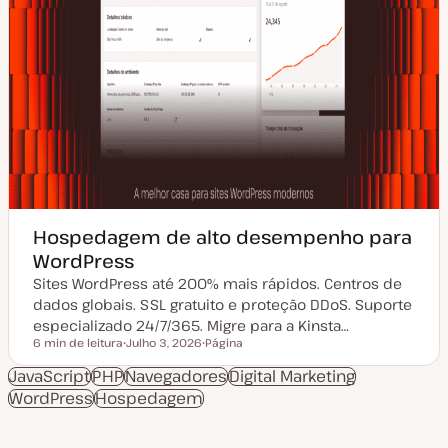
Hospedagem de alto desempenho para
WordPress
Sites WordPress até 200% mais rápidos. Centros de
dados globais. SSL gratuito e proteção DDoS. Suporte
especializado 24/7/365. Migre para a Kinsta…
6 min de leitura
Julho 3, 2026
Página
Tempo de leitura
D
T
a
i
JavaScript
PHP
Navegadores
Digital Marketing
t
p
WordPress
Hospedagem
a
o
d
d
e
e
a
a
t
r