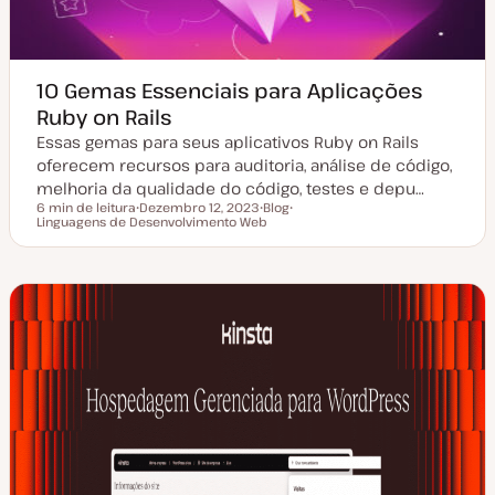
10 Gemas Essenciais para Aplicações
Ruby on Rails
Essas gemas para seus aplicativos Ruby on Rails
oferecem recursos para auditoria, análise de código,
melhoria da qualidade do código, testes e depu…
6 min de leitura
Dezembro 12, 2023
Blog
Tempo de leitura
Linguagens de Desenvolvimento Web
D
T
T
a
i
ó
t
p
p
a
o
i
d
d
c
e
e
o
a
a
t
r
u
t
a
i
l
g
i
o
z
a
ç
ã
o