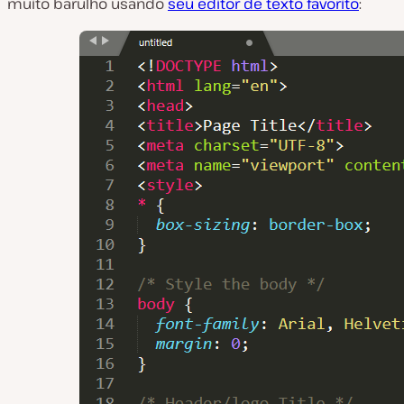
muito barulho usando
seu editor de texto favorito
: