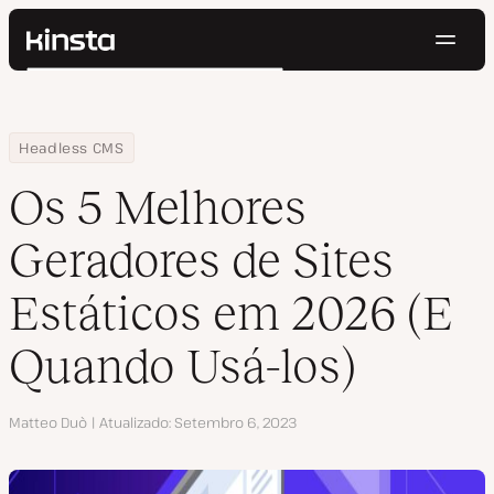
Nave
Kinsta®
Pesquisar
Plataforma
Soluções
Login
Testar gratuitamente
Home
Centro de Recursos
Blog
Os 5 Melhores Geradores de Sites Estáticos em 2026 (E Quando 
Headless CMS
Preços
Recursos
Os 5 Melhores
Contato
Geradores de Sites
Estáticos em 2026 (E
Quando Usá-los)
Autor
Matteo Duò
Atualizado
Setembro 6, 2023