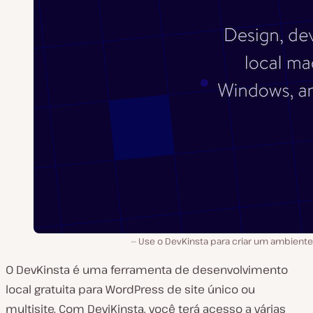
Use o DevKinsta para criar um ambiente 
O DevKinsta é uma ferramenta de desenvolvimento
local gratuita para WordPress de site único ou
multisite. Com DeviKinsta, você terá acesso a várias