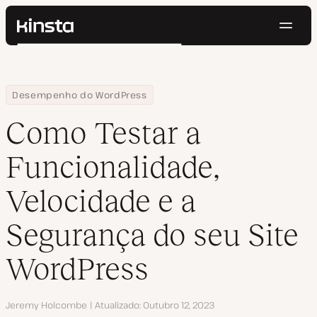
Nave
Kinsta®
Pesquisar
Plataforma
Soluções
Login
Testar gratuitamente
Home
Centro de Recursos
Blog
Como Testar a Funcionalidade, Velocidade e a Segurança do seu
Desempenho do WordPress
Preços
Recursos
Como Testar a
Contato
Funcionalidade,
Velocidade e a
Segurança do seu Site
WordPress
Autor
Jeremy Holcombe
Atualizado
Outubro 12, 2023