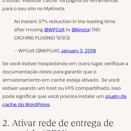
o botão “Habilitar Cache” na página de ferramentas
para o seu site no MyKinsta.
An instant 37% reduction in the loading time
after moving
@WPColt
to
@kinsta
! (NO
CACHING PLUGINS) 🚀🚀🚀
— WPColt (@WPColt)
January 3, 2018
Se você estiver hospedando em outro lugar, verifique a
documentação deles para garantir que o
armazenamento em cache esteja ativado. Se você
estiver usando um host ou VPS compartilhado, isso
pode significar que você precisa instalar um
plugin de
cache do WordPress
.
2. Ativar rede de entrega de