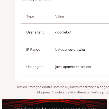
Tela da Proteção contra Bots no MyKinsta mostrando a opção
bloquear Crawlers de IA e alterar o nível de pro