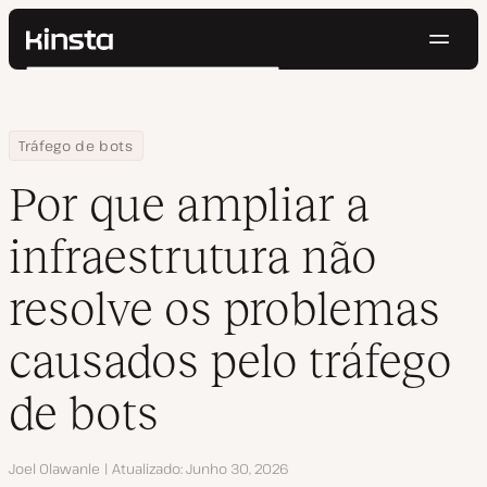
Nave
Kinsta®
Pesquisar
Plataforma
Soluções
Login
Testar gratuitamente
Home
Centro de Recursos
Blog
Por que ampliar a infraestrutura não resolve os problemas caus
Tráfego de bots
Preços
Recursos
Por que ampliar a
Contato
infraestrutura não
resolve os problemas
causados pelo tráfego
de bots
Autor
Joel Olawanle
Atualizado
Junho 30, 2026