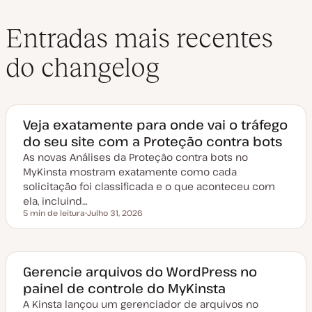
Entradas mais recentes
do changelog
Veja exatamente para onde vai o tráfego
do seu site com a Proteção contra bots
As novas Análises da Proteção contra bots no
MyKinsta mostram exatamente como cada
solicitação foi classificada e o que aconteceu com
ela, incluind…
5 min de leitura
Julho 31, 2026
Tempo de leitura
D
a
t
a
d
e
Gerencie arquivos do WordPress no
a
painel de controle do MyKinsta
t
u
A Kinsta lançou um gerenciador de arquivos no
a