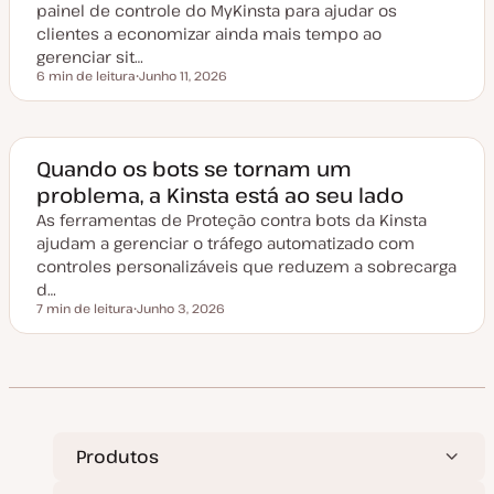
l
painel de controle do MyKinsta para ajudar os
i
z
clientes a economizar ainda mais tempo ao
a
gerenciar sit…
ç
ã
6 min de leitura
Junho 11, 2026
Tempo de leitura
o
D
a
t
a
d
e
Quando os bots se tornam um
a
problema, a Kinsta está ao seu lado
t
u
As ferramentas de Proteção contra bots da Kinsta
a
l
ajudam a gerenciar o tráfego automatizado com
i
z
controles personalizáveis que reduzem a sobrecarga
a
d…
ç
ã
7 min de leitura
Junho 3, 2026
Tempo de leitura
o
D
a
t
a
d
e
a
t
u
a
Produtos
l
i