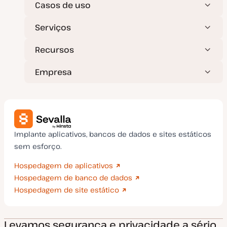
z
Casos de uso
a
ç
ã
Serviços
o
Recursos
Empresa
Implante aplicativos, bancos de dados e sites estáticos
sem esforço.
Hospedagem de aplicativos
Hospedagem de banco de dados
Hospedagem de site estático
Levamos segurança e privacidade a sério.