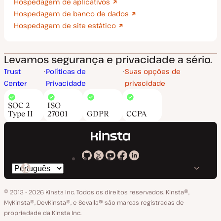
Hospedagem de aplicativos
Hospedagem de banco de dados
Hospedagem de site estático
Levamos segurança e privacidade a sério.
Trust
Políticas de
Suas opções de
Center
Privacidade
privacidade
SOC 2
ISO
Type II
27001
GDPR
CCPA
Kinsta
Kinsta
Kinsta
Kinsta
Kinsta
Trocar
em
no
no
no
no
o
GitHub
X
YouTube
Facebook
LinkedIn
© 2013 - 2026 Kinsta Inc. Todos os direitos reservados.
Kinsta®‚
idioma
MyKinsta®‚ DevKinsta®‚ e Sevalla® são marcas registradas de
propriedade da Kinsta Inc.