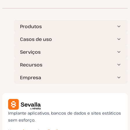
a
d
e
a
t
u
a
Produtos
l
i
z
Casos de uso
a
ç
ã
Serviços
o
Recursos
Empresa
Implante aplicativos, bancos de dados e sites estáticos
sem esforço.