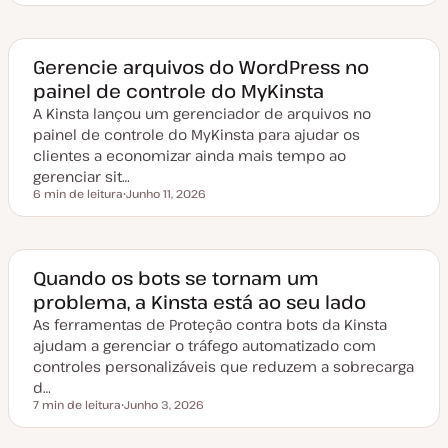
a
t
a
d
e
Gerencie arquivos do WordPress no
a
painel de controle do MyKinsta
t
u
A Kinsta lançou um gerenciador de arquivos no
a
l
painel de controle do MyKinsta para ajudar os
i
z
clientes a economizar ainda mais tempo ao
a
gerenciar sit…
ç
ã
6 min de leitura
Junho 11, 2026
Tempo de leitura
o
D
a
t
a
d
e
Quando os bots se tornam um
a
problema, a Kinsta está ao seu lado
t
u
As ferramentas de Proteção contra bots da Kinsta
a
l
ajudam a gerenciar o tráfego automatizado com
i
z
controles personalizáveis que reduzem a sobrecarga
a
d…
ç
ã
7 min de leitura
Junho 3, 2026
Tempo de leitura
o
D
a
t