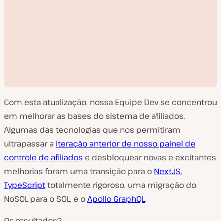
Com esta atualização, nossa Equipe Dev se concentrou
em melhorar as bases do sistema de afiliados.
Algumas das tecnologias que nos permitiram
ultrapassar a
iteração anterior de nosso painel de
R
controle de afiliados
e desbloquear novas e excitantes
e
p
melhorias foram uma transição para o
NextJS
,
r
o
TypeScript
totalmente rigoroso, uma migração do
d
u
NoSQL para o SQL, e o
Apollo GraphQL
.
z
i
r
Os resultados?